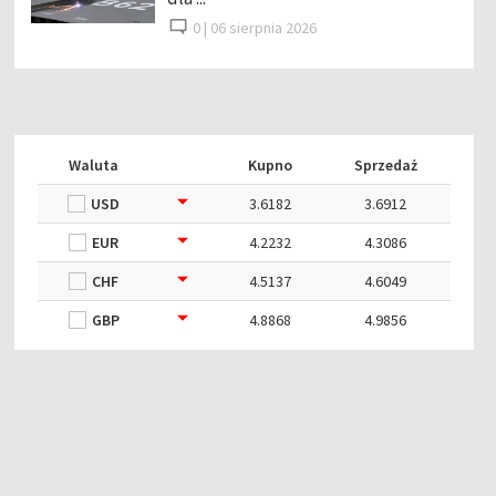
0 |
06 sierpnia 2026
Waluta
Kupno
Sprzedaż
USD
3.6182
3.6912
EUR
4.2232
4.3086
CHF
4.5137
4.6049
GBP
4.8868
4.9856