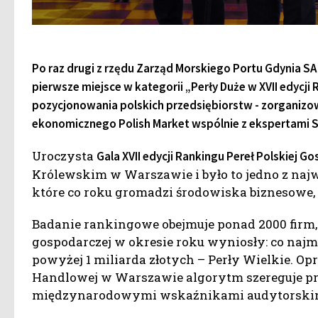
Po raz drugi z rzędu Zarząd Morskiego Portu Gdynia SA 
pierwsze miejsce w kategorii „Perły Duże w XVII edycj
pozycjonowania polskich przedsiębiorstw - zorganiz
ekonomicznego Polish Market wspólnie z ekspertami 
Uroczysta
Gala XVII edycji Rankingu Pereł Polskiej G
Królewskim w Warszawie i było to jedno z na
które co roku gromadzi środowiska biznesowe, 
Badanie rankingowe obejmuje ponad 2000 firm, 
gospodarczej w okresie roku wyniosły: co najmn
powyżej 1 miliarda złotych – Perły Wielkie. 
Handlowej w Warszawie algorytm szereguje prz
międzynarodowymi wskaźnikami audytorskim.