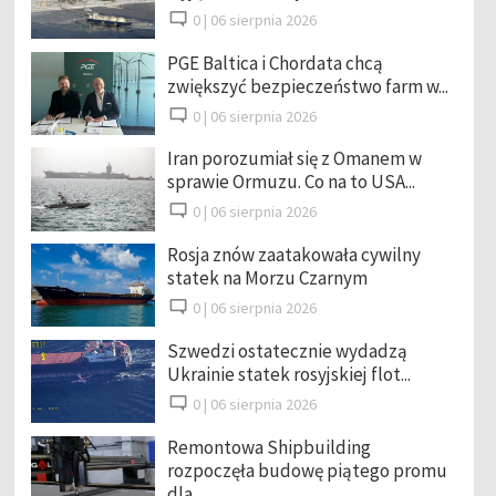
0 |
06 sierpnia 2026
PGE Baltica i Chordata chcą
zwiększyć bezpieczeństwo farm w...
0 |
06 sierpnia 2026
Iran porozumiał się z Omanem w
sprawie Ormuzu. Co na to USA...
0 |
06 sierpnia 2026
Rosja znów zaatakowała cywilny
statek na Morzu Czarnym
0 |
06 sierpnia 2026
Szwedzi ostatecznie wydadzą
Ukrainie statek rosyjskiej flot...
0 |
06 sierpnia 2026
Remontowa Shipbuilding
rozpoczęła budowę piątego promu
dla ...