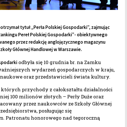
otrzymał tytuł „Perła Polskiej Gospodarki”, zajmując
i Rankingu Pereł Polskiej Gospodarki”- obiektywnego
owanego przez redakcję anglojęzycznego magazynu
Szkoły Głównej Handlowej w Warszawie.
odbyła się 10 grudnia br. na Zamku
ospodarki
jważniejszych wydarzeń gospodarczych w kraju,
naukowe oraz przedstawicieli świata kultury.
których przychody z całokształtu działalności
iej 100 milionów złotych – Perły Duże oraz
Opracowany przez naukowców ze Szkoły Głównej
edsiębiorstwa, posługując się
 Patronatu honorowego nad tegoroczną