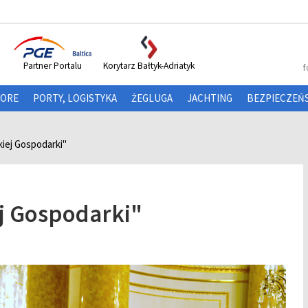
Partner Portalu
Korytarz Bałtyk-Adriatyk
f
HORE
PORTY, LOGISTYKA
ŻEGLUGA
JACHTING
BEZPIECZEŃ
kiej Gospodarki"
ej Gospodarki"