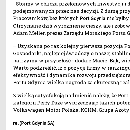
- Stoimy w obliczu przełomowych inwestycji i 
podejmowanych przez nas decyzji. Z dumą prz
Pracowników, bez których
nie byłby
Port Gdynia
Otrzymane dziś wyróżnienie cieszy, ale i zobow
Adam Meller, prezes Zarządu Morskiego Portu 
– Uzyskana po raz kolejny pierwsza pozycja Po
Gospodarki, najlepiej świadczy o naszej stabiln
patrzymy w przyszłość - dodaje Maciej Bąk, wi
Warto podkreślić, iż o pozycji firmy w rankin
efektywność i dynamika rozwoju przedsiębiors
Portu Gdynia wielka nagroda za skuteczną real
Z wielką satysfakcją nadmienić należy, że Port
kategorii Perły Duże wyprzedzając takich poten
Volkswagen Motor Polska, KGHM, Grupa Azoty S
rel (Port Gdynia SA)