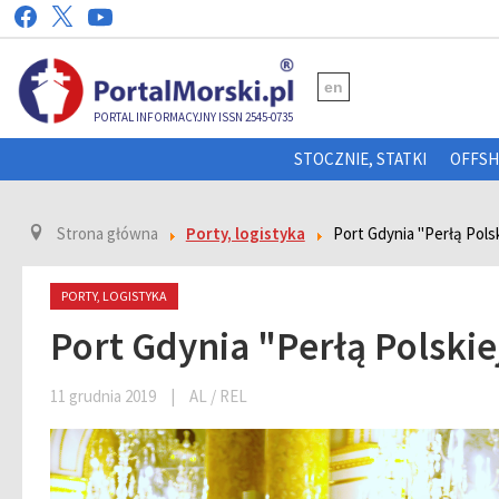
en
PORTAL INFORMACYJNY ISSN 2545-0735
STOCZNIE, STATKI
OFFS
Strona główna
Porty, logistyka
Port Gdynia "Perłą Pols
PORTY, LOGISTYKA
Port Gdynia "Perłą Polski
11 grudnia 2019
|
AL / REL