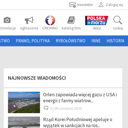
Newsletter
Zaloguj się
photo_camera
otorelacje
ogłoszenia
CREWING
katalog firm
sklep
szukaj
STWO
PRAWO, POLITYKA
RYBOŁÓWSTWO
INNE
HISTORIA
NAJNOWSZE WIADOMOŚCI
Orlen zapowiada więcej gazu z USA i
energii z farmy wiatrow...
0 |
06 sierpnia 2026
Rząd Korei Południowej apeluje o
wyjątek w sankcjach na ros...