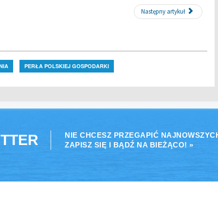
Następny artykuł
NIA
PERŁA POLSKIEJ GOSPODARKI
NIE CHCESZ PRZEGAPIĆ NAJNOWSZYC
TTER
ZAPISZ SIĘ I BĄDŹ NA BIEŻĄCO! »