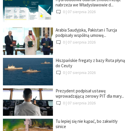
nabrzeża we Władysławowie d...
0 |
07 sierpnia 2026
Arabia Saudyjska, Pakistan i Turcja
podpisały wspólną umowę...
0 |
07 sierpnia 2026
Hiszpańskie fregaty z bazy Rota płyną
do Ceuty
0 |
07 sierpnia 2026
Prezydent podpisał ustawę
wprowadzającą zerowy PIT dla mary...
0 |
07 sierpnia 2026
Tu lepiej się nie kąpać, bo zakwitły
sinice