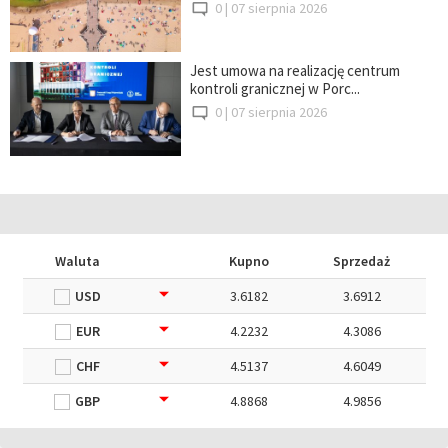
0 |
07 sierpnia 2026
Jest umowa na realizację centrum
kontroli granicznej w Porc...
0 |
07 sierpnia 2026
Waluta
Kupno
Sprzedaż
USD
3.6182
3.6912
EUR
4.2232
4.3086
CHF
4.5137
4.6049
GBP
4.8868
4.9856