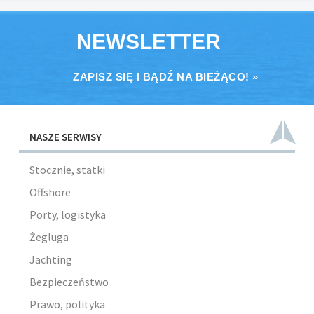
NEWSLETTER
ZAPISZ SIĘ I BĄDŹ NA BIEŻĄCO! »
NASZE SERWISY
Stocznie, statki
Offshore
Porty, logistyka
Żegluga
Jachting
Bezpieczeństwo
Prawo, polityka