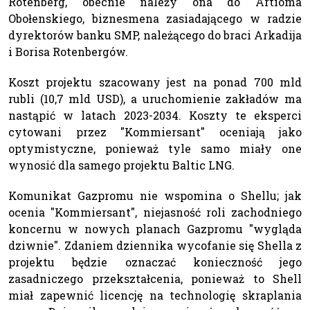
Rotenberg, obecnie należy ona do Artioma
Obołenskiego, biznesmena zasiadającego w radzie
dyrektorów banku SMP, należącego do braci Arkadija
i Borisa Rotenbergów.
Koszt projektu szacowany jest na ponad 700 mld
rubli (10,7 mld USD), a uruchomienie zakładów ma
nastąpić w latach 2023-2034. Koszty te eksperci
cytowani przez "Kommiersant" oceniają jako
optymistyczne, ponieważ tyle samo miały one
wynosić dla samego projektu Baltic LNG.
Komunikat Gazpromu nie wspomina o Shellu; jak
ocenia "Kommiersant", niejasność roli zachodniego
koncernu w nowych planach Gazpromu "wygląda
dziwnie". Zdaniem dziennika wycofanie się Shella z
projektu będzie oznaczać konieczność jego
zasadniczego przekształcenia, ponieważ to Shell
miał zapewnić licencję na technologię skraplania