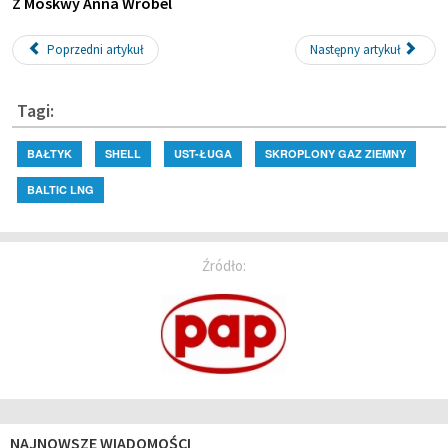
Z Moskwy Anna Wróbel
Poprzedni artykuł
Następny artykuł
Tagi:
BAŁTYK
SHELL
UST-ŁUGA
SKROPLONY GAZ ZIEMNY
BALTIC LNG
Źródło:
NAJNOWSZE WIADOMOŚCI