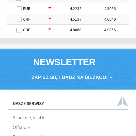
EUR
4.2232
4.3086
CHF
4.5137
4.6049
GBP
4.8868
4.9856
NEWSLETTER
ZAPISZ SIĘ I BĄDŹ NA BIEŻĄCO! »
NASZE SERWISY
Stocznie, statki
Offshore