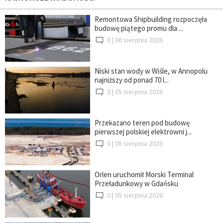
Remontowa Shipbuilding rozpoczęła
budowę piątego promu dla ...
0 |
06 sierpnia 2026
Niski stan wody w Wiśle, w Annopolu
najniższy od ponad 70 l...
0 |
05 sierpnia 2026
Przekazano teren pod budowę
pierwszej polskiej elektrowni j...
0 |
05 sierpnia 2026
Orlen uruchomił Morski Terminal
Przeładunkowy w Gdańsku
0 |
05 sierpnia 2026