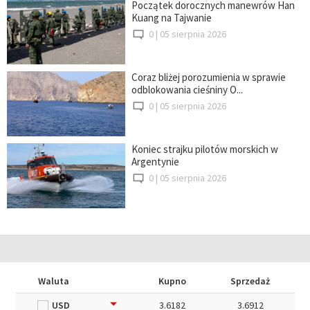
Początek dorocznych manewrów Han
Kuang na Tajwanie
0 |
05 sierpnia 2026
Coraz bliżej porozumienia w sprawie
odblokowania cieśniny O...
0 |
05 sierpnia 2026
Koniec strajku pilotów morskich w
Argentynie
0 |
05 sierpnia 2026
Waluta
Kupno
Sprzedaż
USD
3.6182
3.6912