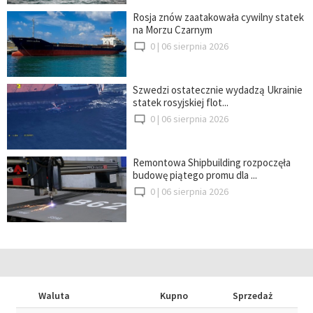
Rosja znów zaatakowała cywilny statek
na Morzu Czarnym
0 |
06 sierpnia 2026
Szwedzi ostatecznie wydadzą Ukrainie
statek rosyjskiej flot...
0 |
06 sierpnia 2026
Remontowa Shipbuilding rozpoczęła
budowę piątego promu dla ...
0 |
06 sierpnia 2026
Waluta
Kupno
Sprzedaż