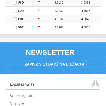
USD
3.6182
3.6912
EUR
4.2232
4.3086
CHF
4.5137
4.6049
GBP
4.8868
4.9856
NEWSLETTER
ZAPISZ SIĘ I BĄDŹ NA BIEŻĄCO! »
NASZE SERWISY
Stocznie, statki
Offshore