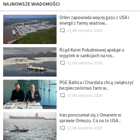
NAJNOWSZE WIADOMOŚCI
Orlen zapowiada więcej gazu z USA i
energii z farmy wiatrow...
0 |
06 sierpnia 2026
Rząd Korei Południowej apeluje o
wyjątek w sankcjach na ros...
0 |
06 sierpnia 2026
PGE Baltica i Chordata chcą zwiększyć
bezpieczeństwo farm w...
0 |
06 sierpnia 2026
Iran porozumiał się z Omanem w
sprawie Ormuzu. Co na to USA...
0 |
06 sierpnia 2026