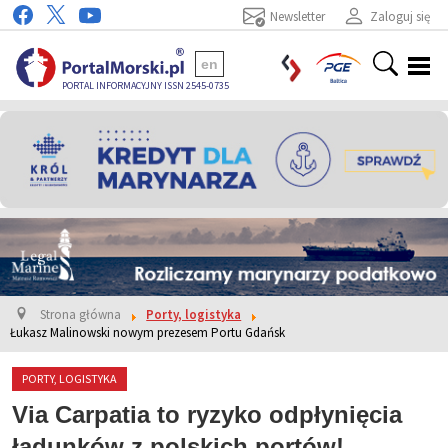
Newsletter
Zaloguj się
en
PORTAL INFORMACYJNY ISSN 2545-0735
Strona główna
Porty, logistyka
Łukasz Malinowski nowym prezesem Portu Gdańsk
PORTY, LOGISTYKA
Via Carpatia to ryzyko odpłynięcia
ładunków z polskich portów!