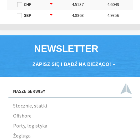
CHF
4.5137
4.6049
GBP
4.8868
4.9856
NEWSLETTER
ZAPISZ SIĘ I BĄDŹ NA BIEŻĄCO! »
NASZE SERWISY
Stocznie, statki
Offshore
Porty, logistyka
Żegluga