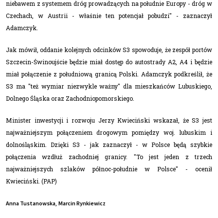
niebawem z systemem dróg prowadzących na południe Europy - dróg w
Czechach, w Austrii - właśnie ten potencjał pobudzi" - zaznaczył
Adamczyk.
Jak mówił, oddanie kolejnych odcinków S3 spowoduje, że zespół portów
Szczecin-Świnoujście będzie miał dostęp do autostrady A2, A4 i będzie
miał połączenie z południową granicą Polski. Adamczyk podkreślił, że
S3 ma "też wymiar niezwykle ważny" dla mieszkańców Lubuskiego,
Dolnego Śląska oraz Zachodniopomorskiego.
Minister inwestycji i rozwoju Jerzy Kwieciński wskazał, że S3 jest
najważniejszym połączeniem drogowym pomiędzy woj. lubuskim i
dolnośląskim. Dzięki S3 - jak zaznaczył - w Polsce będą szybkie
połączenia wzdłuż zachodniej granicy. "To jest jeden z trzech
najważniejszych szlaków północ-południe w Polsce" - ocenił
Kwieciński. (PAP)
,
Anna Tustanowska
Marcin Rynkiewicz