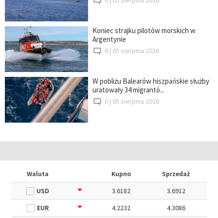
Koniec strajku pilotów morskich w
Argentynie
0 |
05 sierpnia 2026
W pobliżu Balearów hiszpańskie służby
uratowały 34 migrantó...
0 |
05 sierpnia 2026
Waluta
Kupno
Sprzedaż
USD
3.6182
3.6912
EUR
4.2232
4.3086