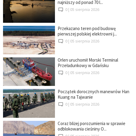
najniższy od ponad 70 l...
0 |
05 sierpnia 2026
Przekazano teren pod budowę
pierwszej polskiej elektrowni j...
0 |
05 sierpnia 2026
Orlen uruchomił Morski Terminal
Przeładunkowy w Gdańsku
0 |
05 sierpnia 2026
Początek dorocznych manewrów Han
Kuang na Tajwanie
0 |
05 sierpnia 2026
Coraz bliżej porozumienia w sprawie
odblokowania cieśniny O...
0 |
05 sierpnia 2026