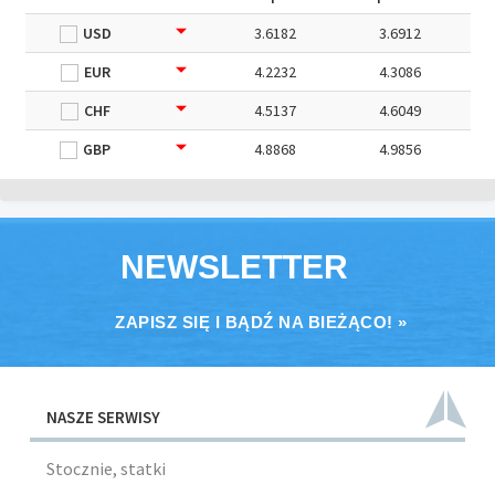
USD
3.6182
3.6912
EUR
4.2232
4.3086
CHF
4.5137
4.6049
GBP
4.8868
4.9856
NEWSLETTER
ZAPISZ SIĘ I BĄDŹ NA BIEŻĄCO! »
NASZE SERWISY
Stocznie, statki