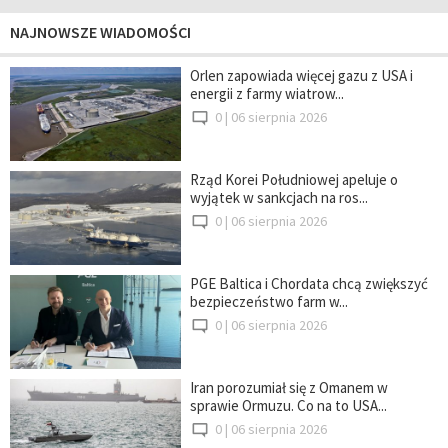
NAJNOWSZE WIADOMOŚCI
Orlen zapowiada więcej gazu z USA i
energii z farmy wiatrow...
0 |
06 sierpnia 2026
Rząd Korei Południowej apeluje o
wyjątek w sankcjach na ros...
0 |
06 sierpnia 2026
PGE Baltica i Chordata chcą zwiększyć
bezpieczeństwo farm w...
0 |
06 sierpnia 2026
Iran porozumiał się z Omanem w
sprawie Ormuzu. Co na to USA...
0 |
06 sierpnia 2026