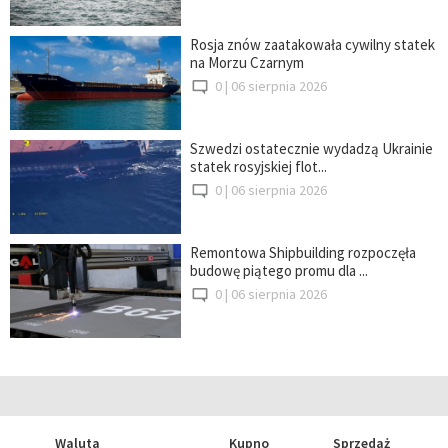
Rosja znów zaatakowała cywilny statek
na Morzu Czarnym
0 |
06 sierpnia 2026
Szwedzi ostatecznie wydadzą Ukrainie
statek rosyjskiej flot...
0 |
06 sierpnia 2026
Remontowa Shipbuilding rozpoczęła
budowę piątego promu dla ...
0 |
06 sierpnia 2026
Waluta
Kupno
Sprzedaż