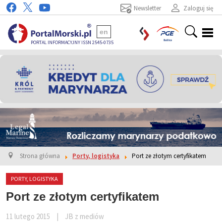
Newsletter
Zaloguj się
en
PORTAL INFORMACYJNY ISSN 2545-0735
Strona główna
Porty, logistyka
Port ze złotym certyfikatem
PORTY, LOGISTYKA
Port ze złotym certyfikatem
11 lutego 2015
|
JB z mediów