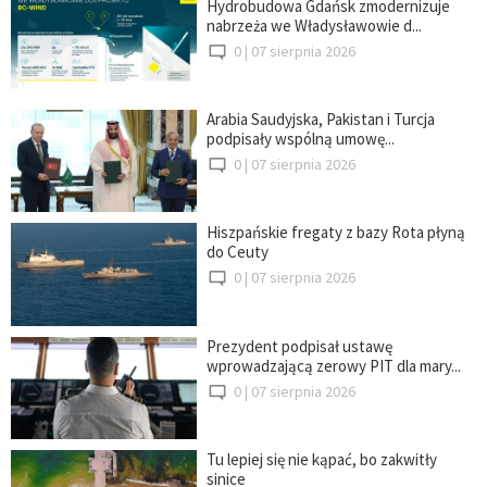
Hydrobudowa Gdańsk zmodernizuje
nabrzeża we Władysławowie d...
0 |
07 sierpnia 2026
Arabia Saudyjska, Pakistan i Turcja
podpisały wspólną umowę...
0 |
07 sierpnia 2026
Hiszpańskie fregaty z bazy Rota płyną
do Ceuty
0 |
07 sierpnia 2026
Prezydent podpisał ustawę
wprowadzającą zerowy PIT dla mary...
0 |
07 sierpnia 2026
Tu lepiej się nie kąpać, bo zakwitły
sinice