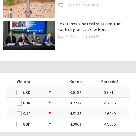
0 |
07 sierpnia 2026
Jest umowa na realizację centrum
kontroli granicznej w Porc...
0 |
07 sierpnia 2026
Waluta
Kupno
Sprzedaż
USD
3.6182
3.6912
EUR
4.2232
4.3086
CHF
4.5137
4.6049
GBP
4.8868
4.9856