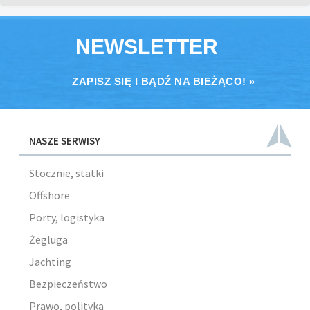
NEWSLETTER
ZAPISZ SIĘ I BĄDŹ NA BIEŻĄCO! »
NASZE SERWISY
Stocznie, statki
Offshore
Porty, logistyka
Żegluga
Jachting
Bezpieczeństwo
Prawo, polityka