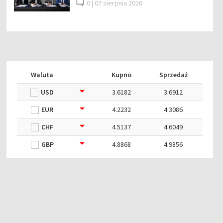
0 |
07 sierpnia 2026
Waluta
Kupno
Sprzedaż
USD
3.6182
3.6912
EUR
4.2232
4.3086
CHF
4.5137
4.6049
GBP
4.8868
4.9856