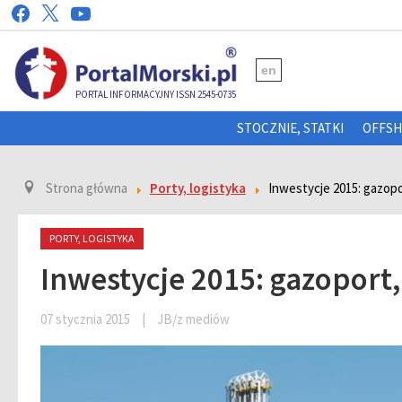
en
PORTAL INFORMACYJNY ISSN 2545-0735
STOCZNIE, STATKI
OFFS
Strona główna
Porty, logistyka
Inwestycje 2015: gazopor
PORTY, LOGISTYKA
Inwestycje 2015: gazoport,
07 stycznia 2015
|
JB/z mediów