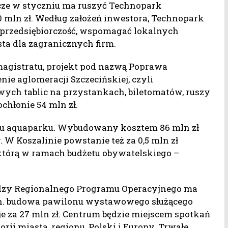
zcze w styczniu ma ruszyć Technopark
 mln zł. Według założeń inwestora, Technopark
przedsiębiorczość, wspomagać lokalnych
ta dla zagranicznych firm.
magistratu, projekt pod nazwą Poprawa
ie aglomeracji Szczecińskiej, czyli
wych tablic na przystankach, biletomatów, ruszy
ochłonie 54 mln zł.
ku aquaparku. Wybudowany kosztem 86 mln zł
. W Koszalinie powstanie też za 0,5 mln zł
którą w ramach budżetu obywatelskiego –
ędzy Regionalnego Programu Operacyjnego ma
in. budowa pawilonu wystawowego służącego
e za 27 mln zł. Centrum będzie miejscem spotkań
rii miasta, regionu, Polski i Europy. Trwałe