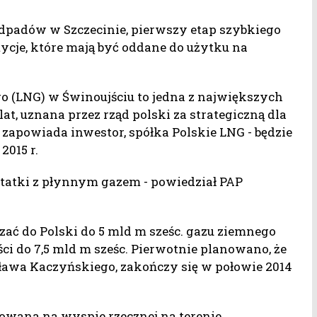
dpadów w Szczecinie, pierwszy etap szybkiego
ycje, które mają być oddane do użytku na
o (LNG) w Świnoujściu to jedna z największych
at, uznana przez rząd polski za strategiczną dla
 zapowiada inwestor, spółka Polskie LNG - będzie
2015 r.
tatki z płynnym gazem - powiedział PAP
ać do Polski do 5 mld m sześc. gazu ziemnego
ści do 7,5 mld m sześc. Pierwotnie planowano, że
sława Kaczyńskiego, zakończy się w połowie 2014
owana na wyspie rzecznej na terenie