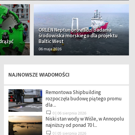
ORLEN Neptun prowadzi badania
środowiska morskiego dla projektu
 drążyć
Baltic West
06 maja 2026
NAJNOWSZE WIADOMOŚCI
Remontowa Shipbuilding
rozpoczęła budowę piątego promu
dla ...
0 |
06 sierpnia 2026
Niski stan wody w Wiśle, w Annopolu
najniższy od ponad 70 l...
0 |
05 sierpnia 2026