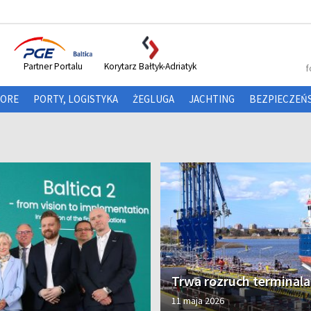
Partner Portalu
Korytarz Bałtyk-Adriatyk
f
HORE
PORTY, LOGISTYKA
ŻEGLUGA
JACHTING
BEZPIECZEŃ
Trwa rozruch terminal
11 maja 2026