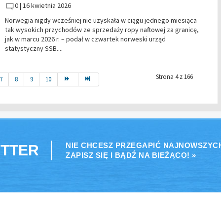
0 |
16 kwietnia 2026
Norwegia nigdy wcześniej nie uzyskała w ciągu jednego miesiąca
tak wysokich przychodów ze sprzedaży ropy naftowej za granicę,
jak w marcu 2026 r. – podał w czwartek norweski urząd
statystyczny SSB....
Strona 4 z 166
7
8
9
10
NIE CHCESZ PRZEGAPIĆ NAJNOWSZYC
TTER
ZAPISZ SIĘ I BĄDŹ NA BIEŻĄCO! »