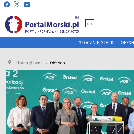
en
PORTAL INFORMACYJNY ISSN 2545-0735
STOCZNIE, STATKI
OFFS
Strona główna
Offshore