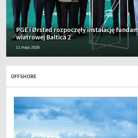
PGE i Ørsted rozpoczęły instalację fund
wiatrowej Baltica 2
11 maja 2026
OFFSHORE