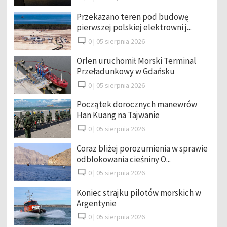
Przekazano teren pod budowę
pierwszej polskiej elektrowni j...
0 |
05 sierpnia 2026
Orlen uruchomił Morski Terminal
Przeładunkowy w Gdańsku
0 |
05 sierpnia 2026
Początek dorocznych manewrów
Han Kuang na Tajwanie
0 |
05 sierpnia 2026
Coraz bliżej porozumienia w sprawie
odblokowania cieśniny O...
0 |
05 sierpnia 2026
Koniec strajku pilotów morskich w
Argentynie
0 |
05 sierpnia 2026