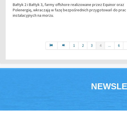
Bałtyk 2 i Bałtyk 3, farmy offshore realizowane przez Equinor oraz
Polenergię, wkraczają w fazę bezpośrednich przygotowań do prac
instalacyjnych na morzu.
1
2
3
4
...
6
NEWSLE