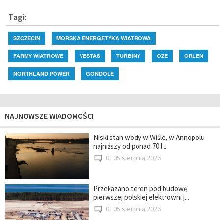
Tagi:
SZCZECIN
MORSKA ENERGETYKA WIATROWA
FARMY WIATROWE
VESTAS
TURBINY
OZE
ORLEN
NORTHLAND POWER
GONDOLE
NAJNOWSZE WIADOMOŚCI
Niski stan wody w Wiśle, w Annopolu
najniższy od ponad 70 l...
0 |
05 sierpnia 2026
Przekazano teren pod budowę
pierwszej polskiej elektrowni j...
0 |
05 sierpnia 2026