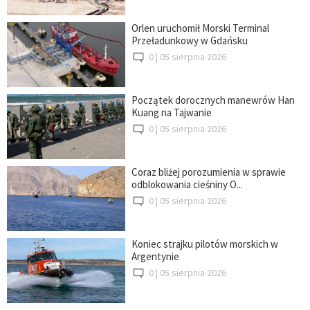
Orlen uruchomił Morski Terminal
Przeładunkowy w Gdańsku
0 |
05 sierpnia 2026
Początek dorocznych manewrów Han
Kuang na Tajwanie
0 |
05 sierpnia 2026
Coraz bliżej porozumienia w sprawie
odblokowania cieśniny O...
0 |
05 sierpnia 2026
Koniec strajku pilotów morskich w
Argentynie
0 |
05 sierpnia 2026