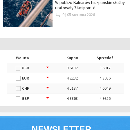
W pobliżu Balearów hiszpańskie służby
uratowały 34 migrantó...
0 |
05 sierpnia 2026
Waluta
Kupno
Sprzedaż
USD
3.6182
3.6912
EUR
4.2232
4.3086
CHF
4.5137
4.6049
GBP
4.8868
4.9856
NEWSLETTER