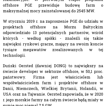
offshore PGE przewiduje budowę farm o
maksymalnej mocy zainstalowanej do 2545 MW.
W styczniu 2019 r. na zaproszenie PGE do udziału w
projektach offshore na Morzu Bałtyckim
odpowiedziało 13 potencjalnych partnerów, wśród
których - według spółki - znaleźli się także
najwięksi rynkowi gracze, mający na swoim koncie
tysiące megawatów zrealizowanych w tej
technologii.
Duński Oersted (dawniej DONG) to największy na
świecie developer w sektorze offshore, w 50,1 proc.
państwowy. Firma jest właścicielem lub
współwłaścicielem farm i projektów offshore w
Danii, Niemczech, Wielkiej Brytanii, Holandii, w
USA oraz na Tajwanie. Oersted zapowiada, że w 2020
r. jego morskie farmy na całym świecie będą miały w
sumie moc niemal 7,5 GW.