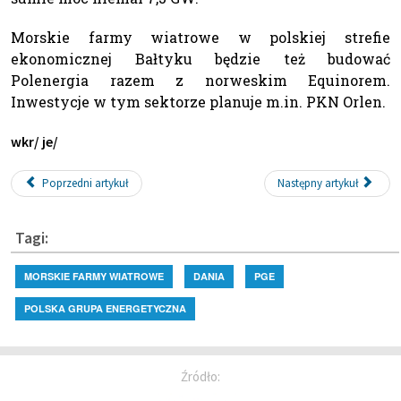
Morskie farmy wiatrowe w polskiej strefie
ekonomicznej Bałtyku będzie też budować
Polenergia razem z norweskim Equinorem.
Inwestycje w tym sektorze planuje m.in. PKN Orlen.
wkr/ je/
Poprzedni artykuł
Następny artykuł
Tagi:
MORSKIE FARMY WIATROWE
DANIA
PGE
POLSKA GRUPA ENERGETYCZNA
Źródło: