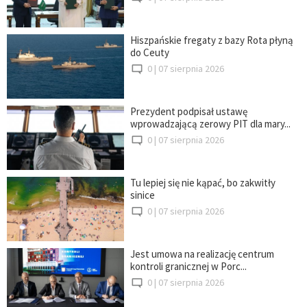
Hiszpańskie fregaty z bazy Rota płyną
do Ceuty
0 |
07 sierpnia 2026
Prezydent podpisał ustawę
wprowadzającą zerowy PIT dla mary...
0 |
07 sierpnia 2026
Tu lepiej się nie kąpać, bo zakwitły
sinice
0 |
07 sierpnia 2026
Jest umowa na realizację centrum
kontroli granicznej w Porc...
0 |
07 sierpnia 2026