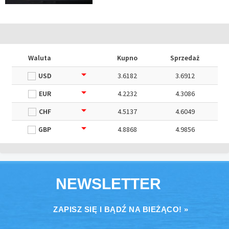
Waluta
Kupno
Sprzedaż
USD
3.6182
3.6912
EUR
4.2232
4.3086
CHF
4.5137
4.6049
GBP
4.8868
4.9856
NEWSLETTER
ZAPISZ SIĘ I BĄDŹ NA BIEŻĄCO! »