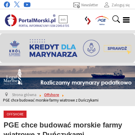
Newsletter
Zaloguj się
en
PORTAL INFORMACYJNY ISSN 2545-0735
Strona główna
Offshore
PGE chce budować morskie farmy wiatrowe z Duńczykami
OFFSHORE
PGE chce budować morskie farmy
wiatrowe z Duńczykami