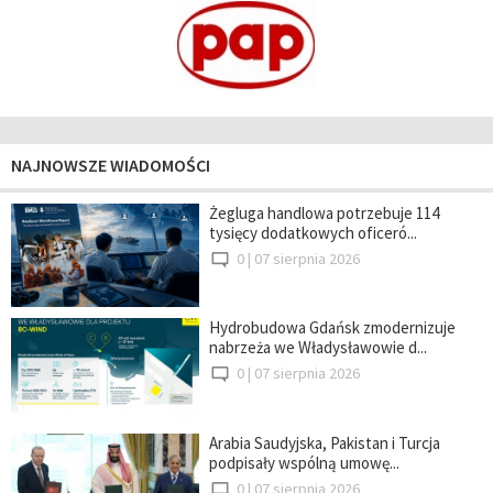
NAJNOWSZE WIADOMOŚCI
Żegluga handlowa potrzebuje 114
tysięcy dodatkowych oficeró...
0 |
07 sierpnia 2026
Hydrobudowa Gdańsk zmodernizuje
nabrzeża we Władysławowie d...
0 |
07 sierpnia 2026
Arabia Saudyjska, Pakistan i Turcja
podpisały wspólną umowę...
0 |
07 sierpnia 2026