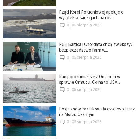
Rząd Korei Południowej apeluje o
wyjątek w sankcjach na ros...
0 |
06 sierpnia 2026
PGE Baltica i Chordata chcą zwiększyć
bezpieczeństwo farm w...
0 |
06 sierpnia 2026
Iran porozumiał się z Omanem w
sprawie Ormuzu. Co na to USA...
0 |
06 sierpnia 2026
Rosja znów zaatakowała cywilny statek
na Morzu Czarnym
0 |
06 sierpnia 2026