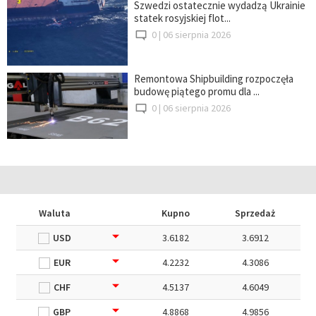
Szwedzi ostatecznie wydadzą Ukrainie
statek rosyjskiej flot...
0 |
06 sierpnia 2026
Remontowa Shipbuilding rozpoczęła
budowę piątego promu dla ...
0 |
06 sierpnia 2026
Waluta
Kupno
Sprzedaż
USD
3.6182
3.6912
EUR
4.2232
4.3086
CHF
4.5137
4.6049
GBP
4.8868
4.9856