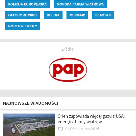
KOMISJA EUROPEJSKA
MORSKA FARMA WIATROWA
OFFSHORE WIND
BELGIA
MERMAID
SEASTAR
NORTHWESTER 2
Źródło:
NAJNOWSZE WIADOMOŚCI
Orlen zapowiada więcej gazu z USA i
energii z farmy wiatrow...
0 |
06 sierpnia 2026