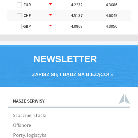
EUR
4.2232
4.3086
CHF
4.5137
4.6049
GBP
4.8868
4.9856
NEWSLETTER
ZAPISZ SIĘ I BĄDŹ NA BIEŻĄCO! »
NASZE SERWISY
Stocznie, statki
Offshore
Porty, logistyka