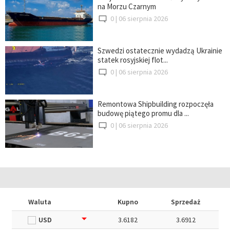
na Morzu Czarnym
0 |
06 sierpnia 2026
Szwedzi ostatecznie wydadzą Ukrainie
statek rosyjskiej flot...
0 |
06 sierpnia 2026
Remontowa Shipbuilding rozpoczęła
budowę piątego promu dla ...
0 |
06 sierpnia 2026
Waluta
Kupno
Sprzedaż
USD
3.6182
3.6912