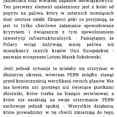
rafineriach oraz wielkość zapasów obowiązkowych.
Ten pierwszy element uzależniony jest z kolei od
popytu na paliwa, który w ostatnich miesiącach
dość istotnie osłabł. Eksperci póki co przyjmują, że
jest to tylko chwilowe załamanie spowodowane
kryzysem i związanym z tym spowolnieniem
inwestycji infrastrukturalnych. - Pamiętajmy, że
Polacy wciąż zużywają mniej paliwa niż
mieszkańcy innych krajów Unii Europejskiej -
zauważa wiceprezes Lotosu Marek Sokołowski.
Jeśli jednak sytuacja ta miałaby się utrzymać w
dłuższym okresie, wówczas PERN mógłby stanąć
przed koniecznością weryfikacji swoich planów. Nie
ma bowiem nic gorszego niż świecące pustkami
zbiorniki, które trzeba na bieżąco serwisować, a
które nie zarabiają na swoje utrzymanie. PERN
zachowuje jednak spokój. - Wszystkie działania,
które prowadzimy w tej chwili zmierzają do tego,