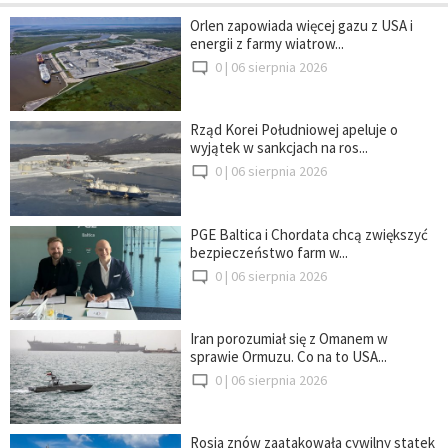
Orlen zapowiada więcej gazu z USA i
energii z farmy wiatrow...
0 |
06 sierpnia 2026
Rząd Korei Południowej apeluje o
wyjątek w sankcjach na ros...
0 |
06 sierpnia 2026
PGE Baltica i Chordata chcą zwiększyć
bezpieczeństwo farm w...
0 |
06 sierpnia 2026
Iran porozumiał się z Omanem w
sprawie Ormuzu. Co na to USA...
0 |
06 sierpnia 2026
Rosja znów zaatakowała cywilny statek