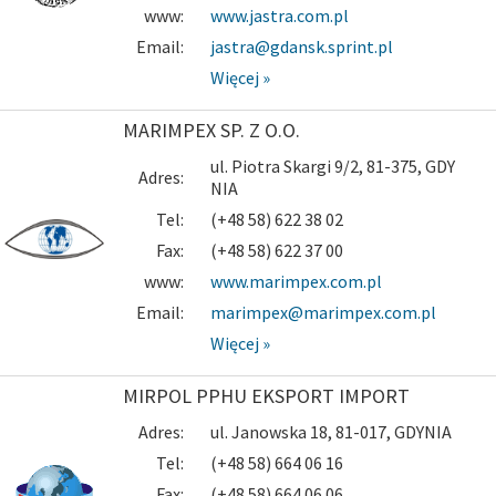
www:
www.jastra.com.pl
Email:
jastra@gdansk.sprint.pl
Więcej »
MARIMPEX SP. Z O.O.
ul. Piotra Skargi 9/2, 81-375, GDY
Adres:
NIA
Tel:
(+48 58) 622 38 02
Fax:
(+48 58) 622 37 00
www:
www.marimpex.com.pl
Email:
marimpex@marimpex.com.pl
Więcej »
MIRPOL PPHU EKSPORT IMPORT
Adres:
ul. Janowska 18, 81-017, GDYNIA
Tel:
(+48 58) 664 06 16
Fax:
(+48 58) 664 06 06