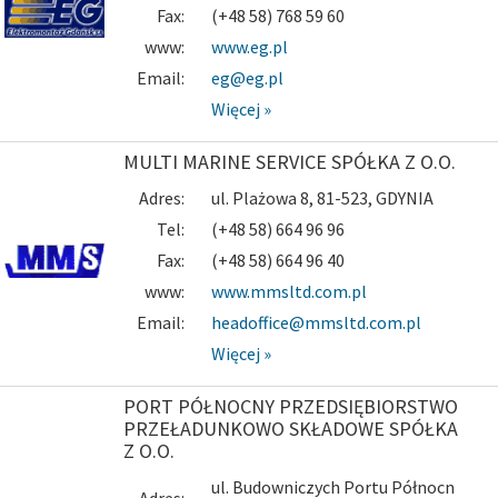
Fax:
(+48 58) 768 59 60
www:
www.eg.pl
Email:
eg@eg.pl
Więcej »
MULTI MARINE SERVICE SPÓŁKA Z O.O.
Adres:
ul. Plażowa 8, 81-523, GDYNIA
Tel:
(+48 58) 664 96 96
Fax:
(+48 58) 664 96 40
www:
www.mmsltd.com.pl
Email:
headoffice@mmsltd.com.pl
Więcej »
PORT PÓŁNOCNY PRZEDSIĘBIORSTWO
PRZEŁADUNKOWO SKŁADOWE SPÓŁKA
Z O.O.
ul. Budowniczych Portu Północn