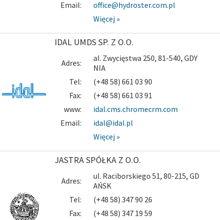
Email:
office@hydroster.com.pl
Więcej »
IDAL UMDS SP. Z O.O.
al. Zwycięstwa 250, 81-540, GDY
Adres:
NIA
Tel:
(+48 58) 661 03 90
Fax:
(+48 58) 661 03 91
www:
idal.cms.chromecrm.com
Email:
idal@idal.pl
Więcej »
JASTRA SPÓŁKA Z O.O.
ul. Raciborskiego 51, 80-215, GD
Adres:
AŃSK
Tel:
(+48 58) 347 90 26
Fax:
(+48 58) 347 19 59