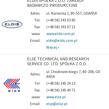
ELDIS SPÓŁKA Z O.O. ZAKŁADY
BADAWCZO PRODUKCYJNE
Adres:
ul. Narwicka 1, 80-557, GDAŃSK
Tel:
(+48 58) 343 03 80
Fax:
(+48 58) 343 07 21
www:
www.eldis.com.pl
Email:
eldis@eldis.com.pl
Więcej »
ELSE TECHNICAL AND RESEARCH
SERVICE CO. LTD. SPÓŁKA Z O.O.
ul. Chodowieckiego 7, 80-208, GD
Adres:
AŃSK
Tel:
(+48 58) 345 29 13
Fax:
(+48 58) 345 40 71
www:
www.else.pl
Email:
else@else.pl