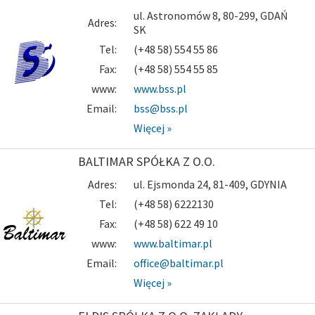
ul. Astronomów 8, 80-299, GDAŃ
Adres:
SK
Tel:
(+48 58) 554 55 86
Fax:
(+48 58) 554 55 85
www:
www.bss.pl
Email:
bss@bss.pl
Więcej »
BALTIMAR SPÓŁKA Z O.O.
Adres:
ul. Ejsmonda 24, 81-409, GDYNIA
Tel:
(+48 58) 6222130
Fax:
(+48 58) 622 49 10
www:
www.baltimar.pl
Email:
office@baltimar.pl
Więcej »