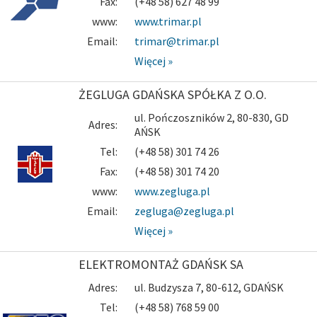
Fax:
(+48 58) 627 48 99
www:
www.trimar.pl
Email:
trimar@trimar.pl
Więcej »
ŻEGLUGA GDAŃSKA SPÓŁKA Z O.O.
ul. Pończoszników 2, 80-830, GD
Adres:
AŃSK
Tel:
(+48 58) 301 74 26
Fax:
(+48 58) 301 74 20
www:
www.zegluga.pl
Email:
zegluga@zegluga.pl
Więcej »
ELEKTROMONTAŻ GDAŃSK SA
Adres:
ul. Budzysza 7, 80-612, GDAŃSK
Tel:
(+48 58) 768 59 00