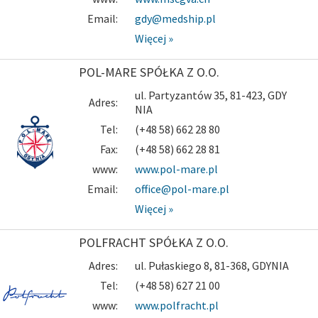
Email:
gdy@medship.pl
Więcej »
POL-MARE SPÓŁKA Z O.O.
ul. Partyzantów 35, 81-423, GDY
Adres:
NIA
Tel:
(+48 58) 662 28 80
Fax:
(+48 58) 662 28 81
www:
www.pol-mare.pl
Email:
office@pol-mare.pl
Więcej »
POLFRACHT SPÓŁKA Z O.O.
Adres:
ul. Pułaskiego 8, 81-368, GDYNIA
Tel:
(+48 58) 627 21 00
www:
www.polfracht.pl