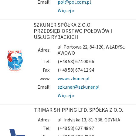
Email:
pol@pol.com.pl
Więcej »
SZKUNER SPÓŁKA Z O.O.
PRZEDSIĘBIORSTWO POŁOWÓW I
USŁUG RYBACKICH
ul. Portowa 22, 84-120, WŁADYSŁ
Adres:
AWOWO
Tel:
(+48 58) 674 00 66
Fax:
(+48 58) 674 12 94
www:
www.szkuner.pl
Email:
szkuner@szkuner.pl
Więcej »
TRIMAR SHIPPING LTD. SPÓŁKA Z O.O.
Adres:
ul. Indyjska 13, 81-336, GDYNIA
Tel:
(+48 58) 627 48 97