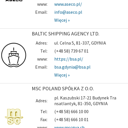
www:
www.aseco.pl/
Email:
info@aseco.pl
Więcej »
BALTIC SHIPPING AGENCY LTD.
Adres:
ul. Celna 5, 81-337, GDYNIA
Tel:
(+48 58) 739 67 01
www:
https://bsa.pl/
Email:
bsa.gdynia@bsa.pl
Więcej »
MSC POLAND SPÓŁKA Z O.O.
pl. Kaszubski 17-21 Budynek Tra
Adres:
nsatlantyk, 81-350, GDYNIA
Tel:
(+48 58) 666 10 00
Fax:
(+48 58) 666 10 01
www:
www.mscgva.ch