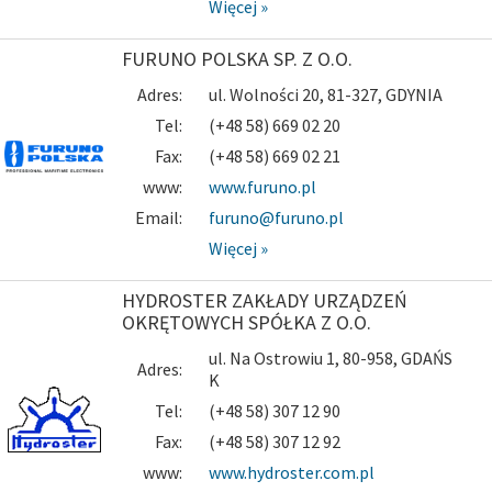
Więcej »
FURUNO POLSKA SP. Z O.O.
Adres:
ul. Wolności 20, 81-327, GDYNIA
Tel:
(+48 58) 669 02 20
Fax:
(+48 58) 669 02 21
www:
www.furuno.pl
Email:
furuno@furuno.pl
Więcej »
HYDROSTER ZAKŁADY URZĄDZEŃ
OKRĘTOWYCH SPÓŁKA Z O.O.
ul. Na Ostrowiu 1, 80-958, GDAŃS
Adres:
K
Tel:
(+48 58) 307 12 90
Fax:
(+48 58) 307 12 92
www:
www.hydroster.com.pl