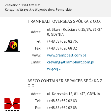
Znaleziono
1361
firm dla:
Kategoria:
Wszystkie
Województwo:
Pomorskie
TRAMPBALT OVERSEAS SPÓŁKA Z O.O.
ul. Skwer Kościuszki 15/8A, 81-37
Adres:
0, GDYNIA
Tel:
(+48 58) 620 82 76,
Fax:
(+48 58) 620 68 32
www:
www.trampbalt.com.pl
Email:
crewing@trampbalt.com.pl
Więcej »
ASECO CONTAINER SERVICES SPÓŁKA Z
O.O.
Adres:
ul. Korczaka 13, 81-473, GDYNIA
Tel:
(+48 58) 662 02 63
Fax:
(+48 58) 662 02 65