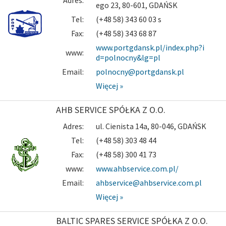
Adres:
ego 23, 80-601, GDAŃSK
Tel:
(+48 58) 343 60 03 s
Fax:
(+48 58) 343 68 87
www.portgdansk.pl/index.php?i
www:
d=polnocny&lg=pl
Email:
polnocny@portgdansk.pl
Więcej »
AHB SERVICE SPÓŁKA Z O.O.
Adres:
ul. Cienista 14a, 80-046, GDAŃSK
Tel:
(+48 58) 303 48 44
Fax:
(+48 58) 300 41 73
www:
www.ahbservice.com.pl/
Email:
ahbservice@ahbservice.com.pl
Więcej »
BALTIC SPARES SERVICE SPÓŁKA Z O.O.