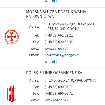
Więcej »
MORSKA SŁUŻBA POSZUKIWANIA I
RATOWNICTWA
ul. Hryniewieckiego 10 skr. pocz
Adres:
t. 375, 81-340, GDYNIA
Tel:
(+48 58) 661 52 22
Fax:
(+48 58) 620 53 38
www:
www.sar.gov.pl
Email:
polratok.1@sar.gov.pl
Więcej »
POLSKIE LINIE OCEANICZNE SA
Adres:
ul. 10 Lutego 24, 81-364, GDYNIA
Tel:
(+48 58) 690 06 70
Fax:
(+48 58) 690 06 72
www:
www.pol.com.pl