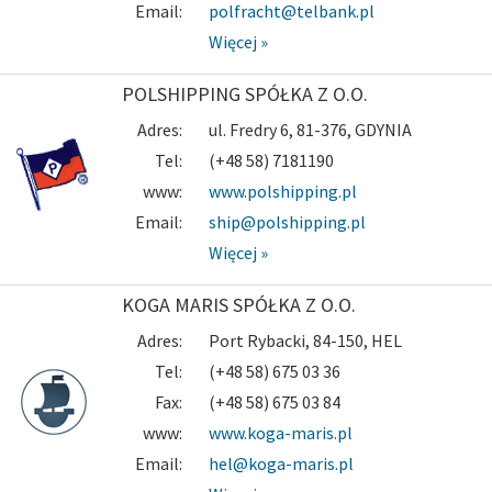
Email:
polfracht@telbank.pl
Więcej »
POLSHIPPING SPÓŁKA Z O.O.
Adres:
ul. Fredry 6, 81-376, GDYNIA
Tel:
(+48 58) 7181190
www:
www.polshipping.pl
Email:
ship@polshipping.pl
Więcej »
KOGA MARIS SPÓŁKA Z O.O.
Adres:
Port Rybacki, 84-150, HEL
Tel:
(+48 58) 675 03 36
Fax:
(+48 58) 675 03 84
www:
www.koga-maris.pl
Email:
hel@koga-maris.pl