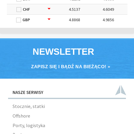
CHF
4.5137
4.6049
GBP
4.8868
4.9856
NEWSLETTER
ZAPISZ SIĘ I BĄDŹ NA BIEŻĄCO! »
NASZE SERWISY
Stocznie, statki
Offshore
Porty, logistyka