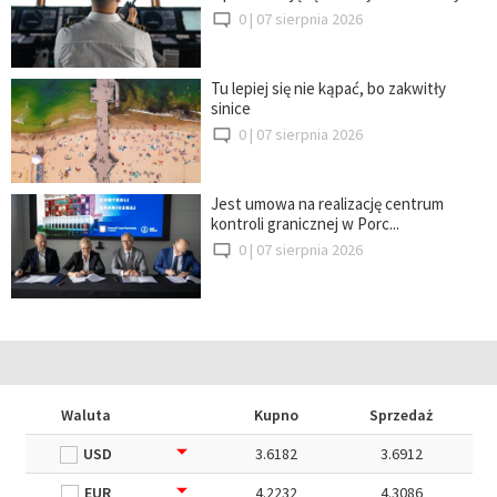
0 |
07 sierpnia 2026
Tu lepiej się nie kąpać, bo zakwitły
sinice
0 |
07 sierpnia 2026
Jest umowa na realizację centrum
kontroli granicznej w Porc...
0 |
07 sierpnia 2026
Waluta
Kupno
Sprzedaż
USD
3.6182
3.6912
EUR
4.2232
4.3086