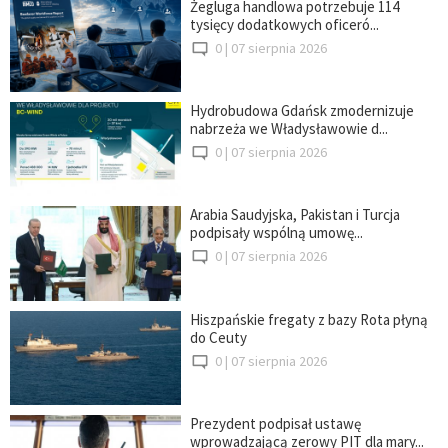
Żegluga handlowa potrzebuje 114
tysięcy dodatkowych oficeró...
0 |
07 sierpnia 2026
Hydrobudowa Gdańsk zmodernizuje
nabrzeża we Władysławowie d...
0 |
07 sierpnia 2026
Arabia Saudyjska, Pakistan i Turcja
podpisały wspólną umowę...
0 |
07 sierpnia 2026
Hiszpańskie fregaty z bazy Rota płyną
do Ceuty
0 |
07 sierpnia 2026
Prezydent podpisał ustawę
wprowadzającą zerowy PIT dla mary...