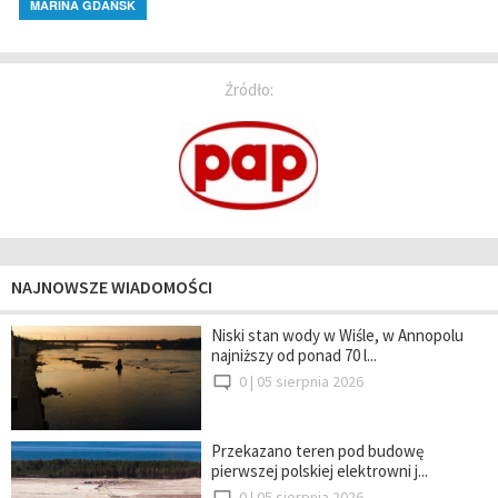
MARINA GDAŃSK
Źródło:
NAJNOWSZE WIADOMOŚCI
Niski stan wody w Wiśle, w Annopolu
najniższy od ponad 70 l...
0 |
05 sierpnia 2026
Przekazano teren pod budowę
pierwszej polskiej elektrowni j...
0 |
05 sierpnia 2026