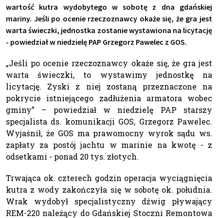
wartość kutra wydobytego w sobotę z dna gdańskiej
mariny. Jeśli po ocenie rzeczoznawcy okaże się, że gra jest
warta świeczki, jednostka zostanie wystawiona na licytację
- powiedział w niedzielę PAP Grzegorz Pawelec z GOS.
„Jeśli po ocenie rzeczoznawcy okaże się, że gra jest
warta świeczki, to wystawimy jednostkę na
licytację. Zyski z niej zostaną przeznaczone na
pokrycie istniejącego zadłużenia armatora wobec
gminy” – powiedział w niedzielę PAP starszy
specjalista ds. komunikacji GOS, Grzegorz Pawelec.
Wyjaśnił, że GOS ma prawomocny wyrok sądu ws.
zapłaty za postój jachtu w marinie na kwotę - z
odsetkami - ponad 20 tys. złotych.
Trwająca ok. czterech godzin operacja wyciągnięcia
kutra z wody zakończyła się w sobotę ok. południa.
Wrak wydobył specjalistyczny dźwig pływający
REM-220 należący do Gdańskiej Stoczni Remontowa