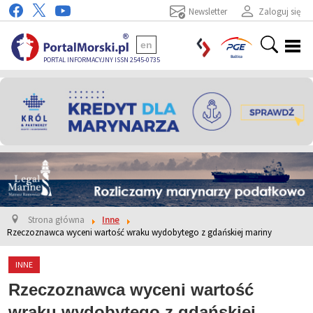
Newsletter
Zaloguj się
en
PORTAL INFORMACYJNY ISSN 2545-0735
Strona główna
Inne
Rzeczoznawca wyceni wartość wraku wydobytego z gdańskiej mariny
INNE
Rzeczoznawca wyceni wartość
wraku wydobytego z gdańskiej