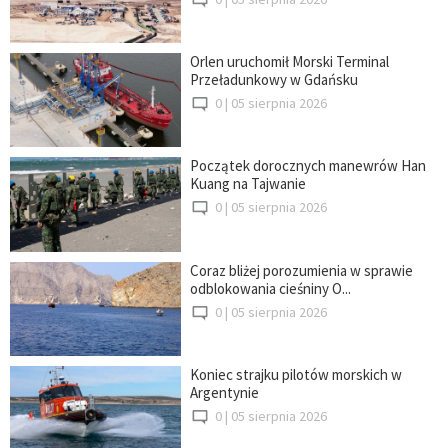
Orlen uruchomił Morski Terminal
Przeładunkowy w Gdańsku
0 |
05 sierpnia 2026
Początek dorocznych manewrów Han
Kuang na Tajwanie
0 |
05 sierpnia 2026
Coraz bliżej porozumienia w sprawie
odblokowania cieśniny O...
0 |
05 sierpnia 2026
Koniec strajku pilotów morskich w
Argentynie
0 |
05 sierpnia 2026