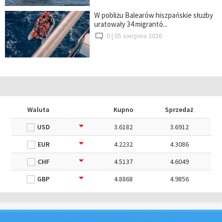
W pobliżu Balearów hiszpańskie służby
uratowały 34 migrantó...
0 |
05 sierpnia 2026
Waluta
Kupno
Sprzedaż
USD
3.6182
3.6912
EUR
4.2232
4.3086
CHF
4.5137
4.6049
GBP
4.8868
4.9856