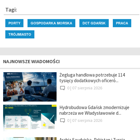
Tagi:
PORTY
GOSPODARKA MORSKA
DCT GDAŃSK
PRACA
TRÓJMIASTO
NAJNOWSZE WIADOMOŚCI
Żegluga handlowa potrzebuje 114
tysięcy dodatkowych oficeró...
0 |
07 sierpnia 2026
Hydrobudowa Gdańsk zmodernizuje
nabrzeża we Władysławowie d...
0 |
07 sierpnia 2026
Arabia Saudyjska, Pakistan i Turcja