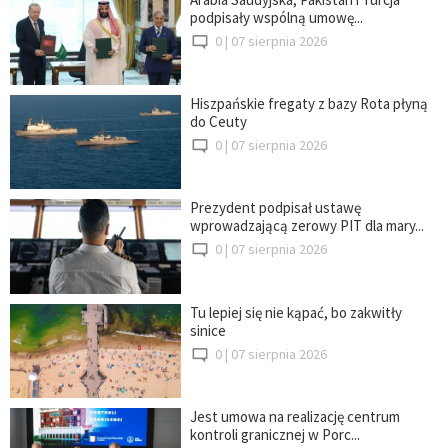
podpisały wspólną umowę...
0 |
07 sierpnia 2026
Hiszpańskie fregaty z bazy Rota płyną
do Ceuty
0 |
07 sierpnia 2026
Prezydent podpisał ustawę
wprowadzającą zerowy PIT dla mary...
0 |
07 sierpnia 2026
Tu lepiej się nie kąpać, bo zakwitły
sinice
0 |
07 sierpnia 2026
Jest umowa na realizację centrum
kontroli granicznej w Porc...