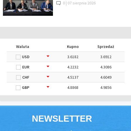
0 |
07 sierpnia 2026
Waluta
Kupno
Sprzedaż
USD
3.6182
3.6912
EUR
4.2232
4.3086
CHF
4.5137
4.6049
GBP
4.8868
4.9856
NEWSLETTER