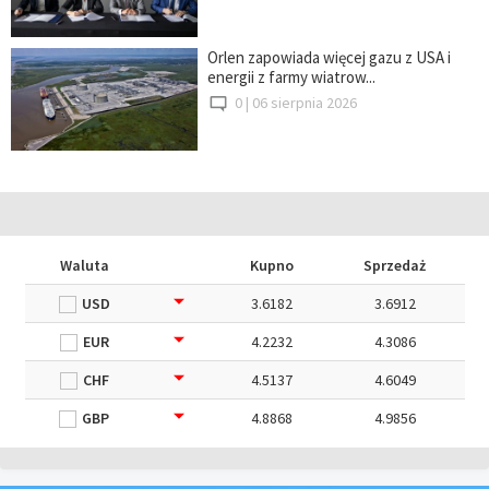
Orlen zapowiada więcej gazu z USA i
energii z farmy wiatrow...
0 |
06 sierpnia 2026
Waluta
Kupno
Sprzedaż
USD
3.6182
3.6912
EUR
4.2232
4.3086
CHF
4.5137
4.6049
GBP
4.8868
4.9856