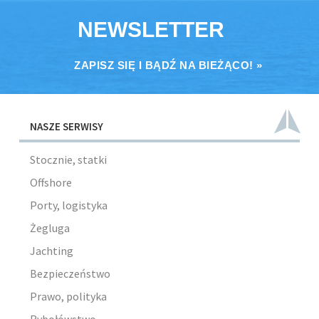
NEWSLETTER
ZAPISZ SIĘ I BĄDŹ NA BIEŻĄCO! »
NASZE SERWISY
Stocznie, statki
Offshore
Porty, logistyka
Żegluga
Jachting
Bezpieczeństwo
Prawo, polityka