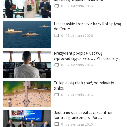
0 |
07 sierpnia 2026
Hiszpańskie fregaty z bazy Rota płyną
do Ceuty
0 |
07 sierpnia 2026
Prezydent podpisał ustawę
wprowadzającą zerowy PIT dla mary...
0 |
07 sierpnia 2026
Tu lepiej się nie kąpać, bo zakwitły
sinice
0 |
07 sierpnia 2026
Jest umowa na realizację centrum
kontroli granicznej w Porc...
0 |
07 sierpnia 2026