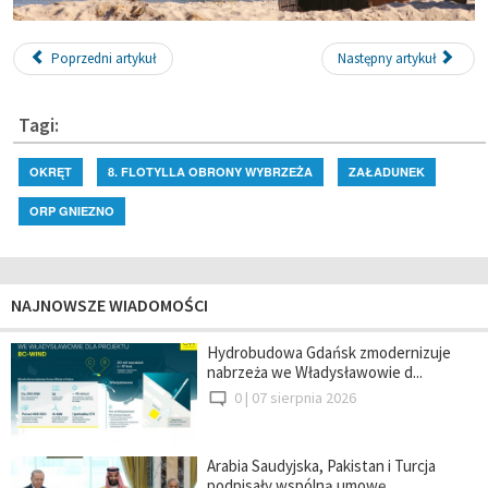
Poprzedni artykuł
Następny artykuł
Tagi:
OKRĘT
8. FLOTYLLA OBRONY WYBRZEŻA
ZAŁADUNEK
ORP GNIEZNO
NAJNOWSZE WIADOMOŚCI
Hydrobudowa Gdańsk zmodernizuje
nabrzeża we Władysławowie d...
0 |
07 sierpnia 2026
Arabia Saudyjska, Pakistan i Turcja
podpisały wspólną umowę...