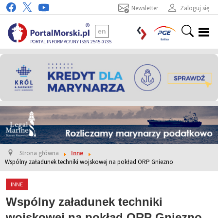
Newsletter
Zaloguj się
en
PORTAL INFORMACYJNY ISSN 2545-0735
Strona główna
Inne
Wspólny załadunek techniki wojskowej na pokład ORP Gniezno
INNE
Wspólny załadunek techniki
wojskowej na pokład ORP Gniezno