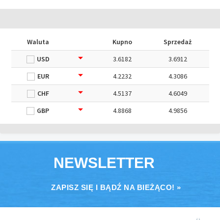
Waluta
Kupno
Sprzedaż
USD
3.6182
3.6912
EUR
4.2232
4.3086
CHF
4.5137
4.6049
GBP
4.8868
4.9856
NEWSLETTER
ZAPISZ SIĘ I BĄDŹ NA BIEŻĄCO! »