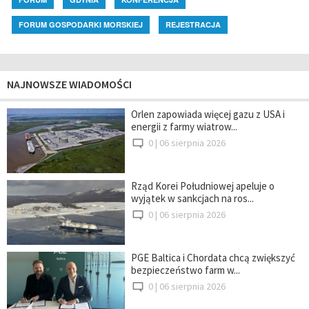
FORUM GOSPODARKI MORSKIEJ
REJESTRACJA
NAJNOWSZE WIADOMOŚCI
Orlen zapowiada więcej gazu z USA i
energii z farmy wiatrow...
0 |
06 sierpnia 2026
Rząd Korei Południowej apeluje o
wyjątek w sankcjach na ros...
0 |
06 sierpnia 2026
PGE Baltica i Chordata chcą zwiększyć
bezpieczeństwo farm w...
0 |
06 sierpnia 2026