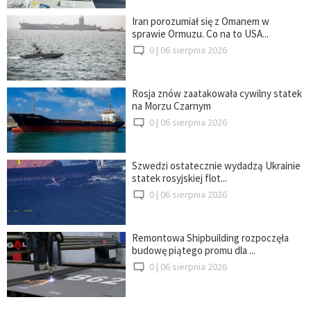
Iran porozumiał się z Omanem w
sprawie Ormuzu. Co na to USA...
0 |
06 sierpnia 2026
Rosja znów zaatakowała cywilny statek
na Morzu Czarnym
0 |
06 sierpnia 2026
Szwedzi ostatecznie wydadzą Ukrainie
statek rosyjskiej flot...
0 |
06 sierpnia 2026
Remontowa Shipbuilding rozpoczęła
budowę piątego promu dla ...
0 |
06 sierpnia 2026