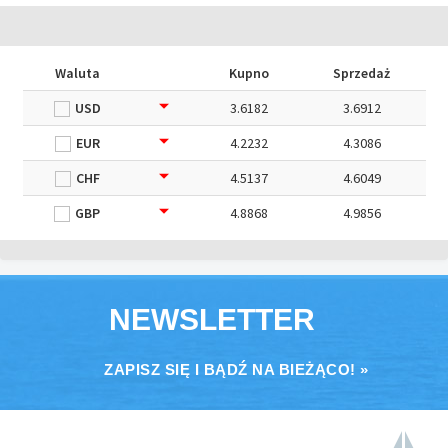
Waluta
Kupno
Sprzedaż
USD
3.6182
3.6912
EUR
4.2232
4.3086
CHF
4.5137
4.6049
GBP
4.8868
4.9856
NEWSLETTER
ZAPISZ SIĘ I BĄDŹ NA BIEŻĄCO! »