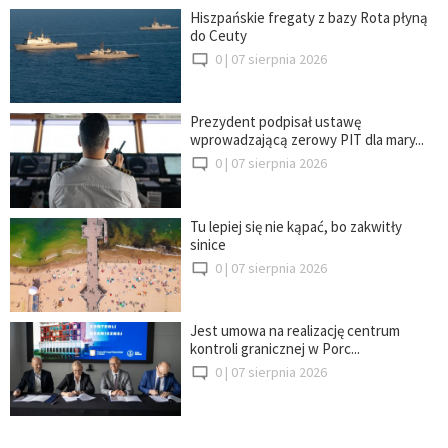
Hiszpańskie fregaty z bazy Rota płyną
do Ceuty
0 |
07 sierpnia 2026
Prezydent podpisał ustawę
wprowadzającą zerowy PIT dla mary...
0 |
07 sierpnia 2026
Tu lepiej się nie kąpać, bo zakwitły
sinice
0 |
07 sierpnia 2026
Jest umowa na realizację centrum
kontroli granicznej w Porc...
0 |
07 sierpnia 2026