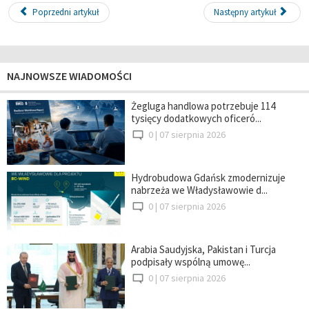
Poprzedni artykuł
Następny artykuł
NAJNOWSZE WIADOMOŚCI
Żegluga handlowa potrzebuje 114
tysięcy dodatkowych oficeró...
0 |
07 sierpnia 2026
Hydrobudowa Gdańsk zmodernizuje
nabrzeża we Władysławowie d...
0 |
07 sierpnia 2026
Arabia Saudyjska, Pakistan i Turcja
podpisały wspólną umowę...
0 |
07 sierpnia 2026