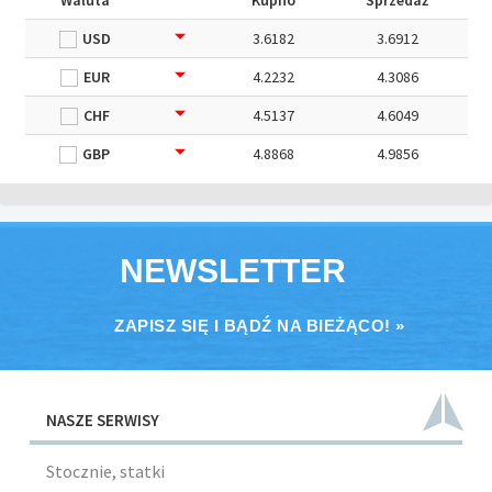
Waluta
Kupno
Sprzedaż
USD
3.6182
3.6912
EUR
4.2232
4.3086
CHF
4.5137
4.6049
GBP
4.8868
4.9856
NEWSLETTER
ZAPISZ SIĘ I BĄDŹ NA BIEŻĄCO! »
NASZE SERWISY
Stocznie, statki