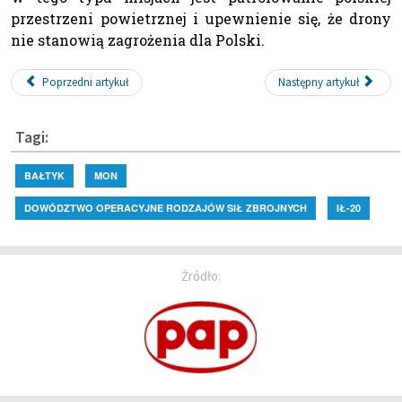
przestrzeni powietrznej i upewnienie się, że drony
nie stanowią zagrożenia dla Polski.
Poprzedni artykuł
Następny artykuł
Tagi:
BAŁTYK
MON
DOWÓDZTWO OPERACYJNE RODZAJÓW SIŁ ZBROJNYCH
IŁ-20
Źródło: