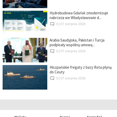
Hydrobudowa Gdańsk zmodernizuje
nabrzeża we Władysławowie d...
0 |
07 sierpnia 2026
Arabia Saudyjska, Pakistan i Turcja
podpisały wspólną umowę...
0 |
07 sierpnia 2026
Hiszpańskie fregaty z bazy Rota płyną
do Ceuty
0 |
07 sierpnia 2026