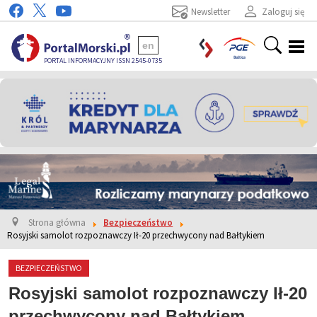
Newsletter
Zaloguj się
en
PORTAL INFORMACYJNY ISSN 2545-0735
Strona główna
Bezpieczeństwo
Rosyjski samolot rozpoznawczy Ił-20 przechwycony nad Bałtykiem
BEZPIECZEŃSTWO
Rosyjski samolot rozpoznawczy Ił-20
przechwycony nad Bałtykiem