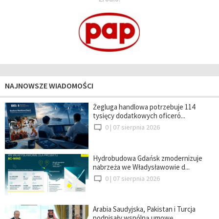
NAJNOWSZE WIADOMOŚCI
Żegluga handlowa potrzebuje 114
tysięcy dodatkowych oficeró...
0 |
07 sierpnia 2026
Hydrobudowa Gdańsk zmodernizuje
nabrzeża we Władysławowie d...
0 |
07 sierpnia 2026
Arabia Saudyjska, Pakistan i Turcja
podpisały wspólną umowę...