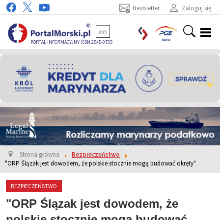
Newsletter
Zaloguj się
en
PORTAL INFORMACYJNY ISSN 2545-0735
Strona główna
Bezpieczeństwo
"ORP Ślązak jest dowodem, że polskie stocznie mogą budować okręty"
BEZPIECZEŃSTWO
"ORP Ślązak jest dowodem, że
polskie stocznie mogą budować