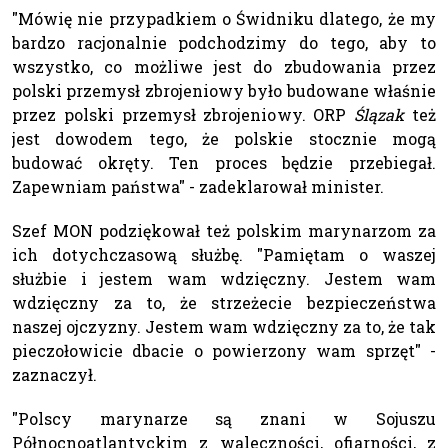
"Mówię nie przypadkiem o Świdniku dlatego, że my
bardzo racjonalnie podchodzimy do tego, aby to
wszystko, co możliwe jest do zbudowania przez
polski przemysł zbrojeniowy było budowane właśnie
przez polski przemysł zbrojeniowy. ORP
Ślązak
też
jest dowodem tego, że polskie stocznie mogą
budować okręty. Ten proces będzie przebiegał.
Zapewniam państwa" - zadeklarował minister.
Szef MON podziękował też polskim marynarzom za
ich dotychczasową służbę. "Pamiętam o waszej
służbie i jestem wam wdzięczny. Jestem wam
wdzięczny za to, że strzeżecie bezpieczeństwa
naszej ojczyzny. Jestem wam wdzięczny za to, że tak
pieczołowicie dbacie o powierzony wam sprzęt" -
zaznaczył.
"Polscy marynarze są znani w Sojuszu
Północnoatlantyckim z waleczności, ofiarności, z