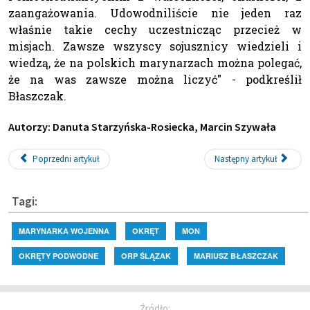
zaangażowania. Udowodniliście nie jeden raz
właśnie takie cechy uczestnicząc przecież w
misjach. Zawsze wszyscy sojusznicy wiedzieli i
wiedzą, że na polskich marynarzach można polegać,
że na was zawsze można liczyć" - podkreślił
Błaszczak.
Autorzy: Danuta Starzyńska-Rosiecka, Marcin Szywała
Poprzedni artykuł
Następny artykuł
Tagi:
MARYNARKA WOJENNA
OKRĘT
MON
OKRĘTY PODWODNE
ORP ŚLĄZAK
MARIUSZ BŁASZCZAK
Źródło: