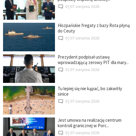
0 |
07 sierpnia 2026
Hiszpańskie fregaty z bazy Rota płyną
do Ceuty
0 |
07 sierpnia 2026
Prezydent podpisał ustawę
wprowadzającą zerowy PIT dla mary...
0 |
07 sierpnia 2026
Tu lepiej się nie kąpać, bo zakwitły
sinice
0 |
07 sierpnia 2026
Jest umowa na realizację centrum
kontroli granicznej w Porc...
0 |
07 sierpnia 2026