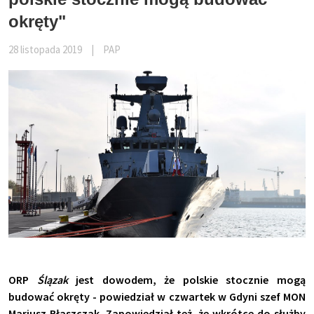
okręty"
28 listopada 2019
|
PAP
ORP
Ślązak
jest dowodem, że polskie stocznie mogą
budować okręty - powiedział w czwartek w Gdyni szef MON
Mariusz Błaszczak. Zapowiedział też, że wkrótce do służby