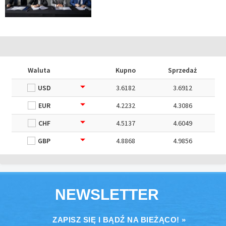
Waluta
Kupno
Sprzedaż
USD
3.6182
3.6912
EUR
4.2232
4.3086
CHF
4.5137
4.6049
GBP
4.8868
4.9856
NEWSLETTER
ZAPISZ SIĘ I BĄDŹ NA BIEŻĄCO! »