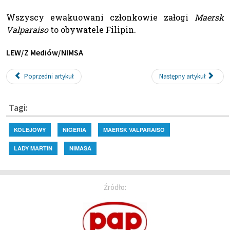
Wszyscy ewakuowani członkowie załogi
Maersk
Valparaiso
to obywatele Filipin.
LEW/Z Mediów/NIMSA
Poprzedni artykuł
Następny artykuł
Tagi:
KOLEJOWY
NIGERIA
MAERSK VALPARAISO
LADY MARTIN
NIMASA
Źródło: