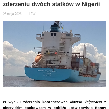
zderzeniu dwóch statków w Nigerii
26 maja 2026
|
LEW
W wyniku zderzenia kontenerowca
Maersk Valparaiso
z
nigeryjskim tankowcem w pobliżu kotwicowiska Bonny