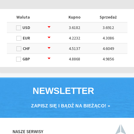
Waluta
Kupno
Sprzedaż
USD
3.6182
3.6912
EUR
4.2232
4.3086
CHF
4.5137
4.6049
GBP
4.8868
4.9856
NEWSLETTER
ZAPISZ SIĘ I BĄDŹ NA BIEŻĄCO! »
NASZE SERWISY