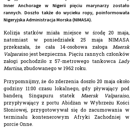
Inner Anchorage w Nigerii pięciu marynarzy zostało
rannych. Doszło także do wycieku ropy, poinformowała
Nigeryjska Administracja Morska (NIMASA).
Kolizja statków miała miejsce w środę 20 maja,
natomiast w poniedziałek 25 maja NIMASA
przekazała, że cała 14-osobowa załoga
Maersk
Valpara
iso jest bezpieczna. Pięciu rannych członków
załogi pochodziło z 57-metrowego tankowca
Lady
Martina
, zbudowanego w 1962 roku.
Przypomnijmy, że do zderzenia doszło 20 maja około
godziny 11:00 czasu lokalnego, gdy pływający pod
banderą Singapuru statek
Maersk Valparaiso
,
przypływający z portu Abidżan w Wybrzeżu Kości
Słoniowej, przygotowywał się do zacumowania w
terminalu kontenerowym Afryki Zachodniej w
porcie Onne.