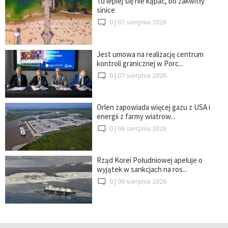
Tu lepiej się nie kąpać, bo zakwitły
sinice
0 |
07 sierpnia 2026
Jest umowa na realizację centrum
kontroli granicznej w Porc...
0 |
07 sierpnia 2026
Orlen zapowiada więcej gazu z USA i
energii z farmy wiatrow...
0 |
06 sierpnia 2026
Rząd Korei Południowej apeluje o
wyjątek w sankcjach na ros...
0 |
06 sierpnia 2026