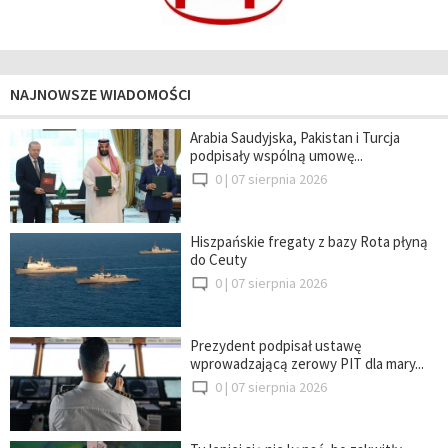
NAJNOWSZE WIADOMOŚCI
Arabia Saudyjska, Pakistan i Turcja
podpisały wspólną umowę...
0 |
07 sierpnia 2026
Hiszpańskie fregaty z bazy Rota płyną
do Ceuty
0 |
07 sierpnia 2026
Prezydent podpisał ustawę
wprowadzającą zerowy PIT dla mary...
0 |
07 sierpnia 2026