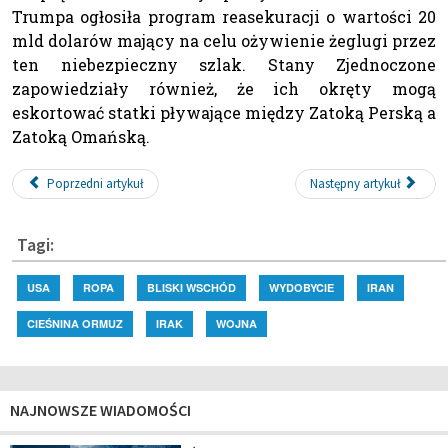
Trumpa ogłosiła program reasekuracji o wartości 20
mld dolarów mający na celu ożywienie żeglugi przez
ten niebezpieczny szlak. Stany Zjednoczone
zapowiedziały również, że ich okręty mogą
eskortować statki pływające między Zatoką Perską a
Zatoką Omańską.
Poprzedni artykuł
Następny artykuł
Tagi:
USA
ROPA
BLISKI WSCHÓD
WYDOBYCIE
IRAN
CIEŚNINA ORMUZ
IRAK
WOJNA
NAJNOWSZE WIADOMOŚCI