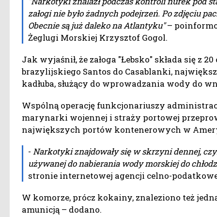
"Narkotyki znalazł podczas kontroli nurek pod s
załogi nie było żadnych podejrzeń. Po zdjęciu pa
Obecnie są już daleko na Atlantyku"
– poinformo
Żeglugi Morskiej Krzysztof Gogol.
Jak wyjaśnił, że załoga "Łebsko" składa się z 20
brazylijskiego Santos do Casablanki, najwięks
kadłuba, służący do wprowadzania wody do wnę
Wspólną operację funkcjonariuszy administracji
marynarki wojennej i straży portowej przepro
największych portów kontenerowych w Ameryc
-
Narkotyki znajdowały się w skrzyni dennej, cz
używanej do nabierania wody morskiej do chłodz
stronie internetowej agencji celno-podatkowej
W komorze, prócz kokainy, znaleziono też jedn
amunicją – dodano.