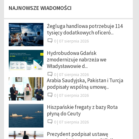
NAJNOWSZE WIADOMOŚCI
Żegluga handlowa potrzebuje 114
tysięcy dodatkowych oficeró...
0 |
07 sierpnia 2026
Hydrobudowa Gdańsk
zmodernizuje nabrzeża we
Władysławowie d...
0 |
07 sierpnia 2026
Arabia Saudyjska, Pakistan i Turcja
podpisały wspólną umowę...
0 |
07 sierpnia 2026
Hiszpańskie fregaty z bazy Rota
płyną do Ceuty
0 |
07 sierpnia 2026
Prezydent podpisał ustawę