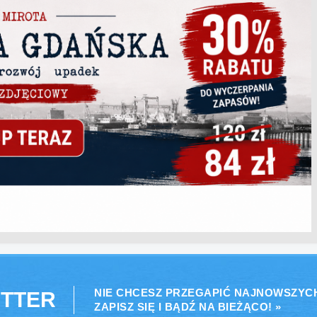
NIE CHCESZ PRZEGAPIĆ NAJNOWSZYC
TTER
ZAPISZ SIĘ I BĄDŹ NA BIEŻĄCO! »