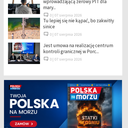
wprowadzającą zerowy PIT dla
mary...
0 |
07 sierpnia 2026
Tu lepiej się nie kąpać, bo zakwitły
sinice
0 |
07 sierpnia 2026
Jest umowa na realizację centrum
kontroli granicznej w Porc...
0 |
07 sierpnia 2026