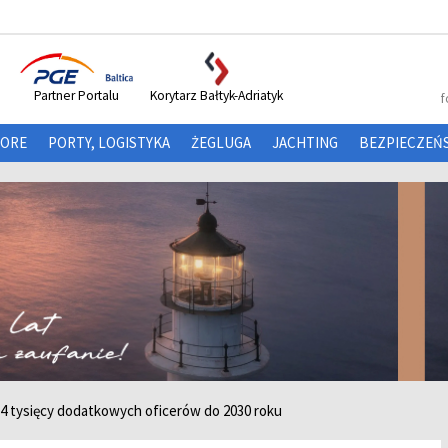
Partner Portalu
Korytarz Bałtyk-Adriatyk
f
HORE
PORTY, LOGISTYKA
ŻEGLUGA
JACHTING
BEZPIECZEŃ
4 tysięcy dodatkowych oficerów do 2030 roku