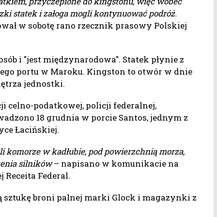
tatkiem, przyczepione do kingstonu, więc wobec
czki statek i załoga mogli kontynuować podróż.
wał w sobotę rano rzecznik prasowy Polskiej
 osób i "jest międzynarodowa". Statek płynie z
zego portu w Maroku. Kingston to otwór w dnie
trza jednostki.
 celno-podatkowej, policji federalnej,
wadzono 18 grudnia w porcie Santos, jednym z
e Łacińskiej.
yli komorze w kadłubie, pod powierzchnią morza,
enia silników
– napisano w komunikacie na
 Receita Federal.
ą sztukę broni palnej marki Glock i magazynki z