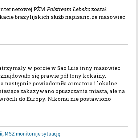
 internetowej PŻM
Polstream Łebsko
został
cie brazylijskich służb napisano, że masowiec
zatrzymały w porcie w Sao Luis inny masowiec
znajdowało się prawie pół tony kokainy.
óra następnie powiadomiła armatora i lokalne
iesiące zakazywano opuszczania miasta, ale na
 wrócili do Europy. Nikomu nie postawiono
ii, MSZ monitoruje sytuację