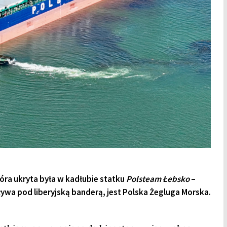
tóra ukryta była w kadłubie statku
Polsteam Łebsko
–
ływa pod liberyjską banderą, jest Polska Żegluga Morska.