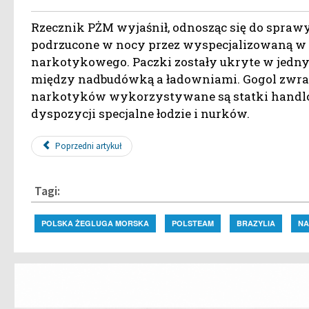
Rzecznik PŻM wyjaśnił, odnosząc się do spraw
podrzucone w nocy przez wyspecjalizowaną w ta
narkotykowego. Paczki zostały ukryte w jedny
między nadbudówką a ładowniami. Gogol zwraca
narkotyków wykorzystywane są statki handlo
dyspozycji specjalne łodzie i nurków.
Poprzedni artykuł
Tagi:
POLSKA ŻEGLUGA MORSKA
POLSTEAM
BRAZYLIA
NA