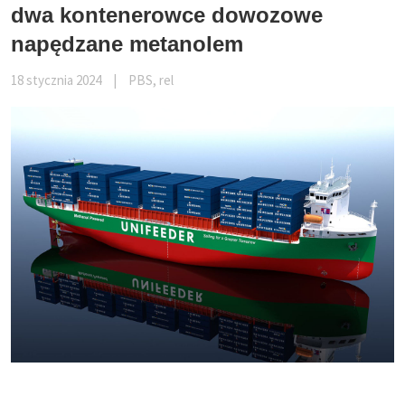
dwa kontenerowce dowozowe
napędzane metanolem
18 stycznia 2024
|
PBS, rel