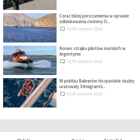
Coraz bliżej porozumienia w sprawie
odblokowania cieśniny O...
0 |
05 sierpnia 2026
Koniec strajku pilotów morskich w
Argentynie
0 |
05 sierpnia 2026
W pobliżu Balearów hiszpańskie służby
uratowały 34 migrantó...
0 |
05 sierpnia 2026