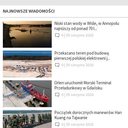
NAJNOWSZE WIADOMOŚCI
Niski stan wody w Wiśle, w Annopolu
najniższy od ponad 70 l...
0 |
05 sierpnia 2026
Przekazano teren pod budowę
pierwszej polskiej elektrowni j...
0 |
05 sierpnia 2026
Orlen uruchomił Morski Terminal
Przeładunkowy w Gdańsku
0 |
05 sierpnia 2026
Początek dorocznych manewrów Han
Kuang na Tajwanie
0 |
05 sierpnia 2026