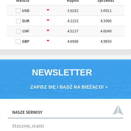
Waluta
Kupno
Sprzedaż
USD
3.6182
3.6912
EUR
4.2232
4.3086
CHF
4.5137
4.6049
GBP
4.8868
4.9856
NEWSLETTER
ZAPISZ SIĘ I BĄDŹ NA BIEŻĄCO! »
NASZE SERWISY
Stocznie, statki