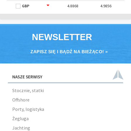
GBP
4.8868
4.9856
NEWSLETTER
ZAPISZ SIĘ I BĄDŹ NA BIEŻĄCO! »
NASZE SERWISY
Stocznie, statki
Offshore
Porty, logistyka
Żegluga
Jachting