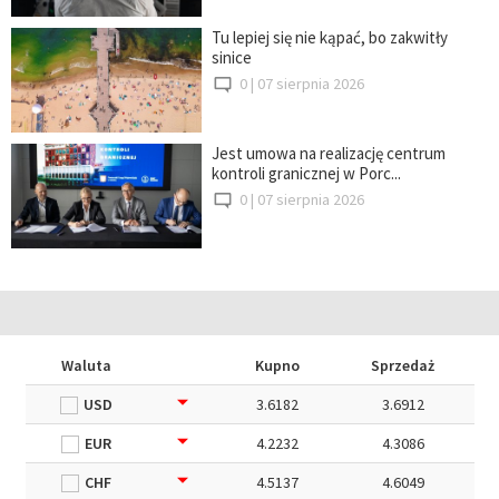
Tu lepiej się nie kąpać, bo zakwitły
sinice
0 |
07 sierpnia 2026
Jest umowa na realizację centrum
kontroli granicznej w Porc...
0 |
07 sierpnia 2026
Waluta
Kupno
Sprzedaż
USD
3.6182
3.6912
EUR
4.2232
4.3086
CHF
4.5137
4.6049