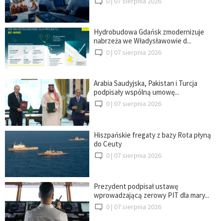
0 |
07 sierpnia 2026
Hydrobudowa Gdańsk zmodernizuje
nabrzeża we Władysławowie d...
0 |
07 sierpnia 2026
Arabia Saudyjska, Pakistan i Turcja
podpisały wspólną umowę...
0 |
07 sierpnia 2026
Hiszpańskie fregaty z bazy Rota płyną
do Ceuty
0 |
07 sierpnia 2026
Prezydent podpisał ustawę
wprowadzającą zerowy PIT dla mary...
0 |
07 sierpnia 2026