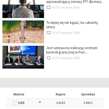
wprowadzającą zerowy PIT dla mary...
0 |
07 sierpnia 2026
Tu lepiej się nie kąpać, bo zakwitły
sinice
0 |
07 sierpnia 2026
Jest umowa na realizację centrum
kontroli granicznej w Porc...
0 |
07 sierpnia 2026
Waluta
Kupno
Sprzedaż
USD
3.6182
3.6912