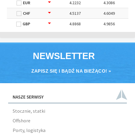
EUR
4.2232
4.3086
CHF
4.5137
4.6049
GBP
4.8868
4.9856
NEWSLETTER
ZAPISZ SIĘ I BĄDŹ NA BIEŻĄCO! »
NASZE SERWISY
Stocznie, statki
Offshore
Porty, logistyka