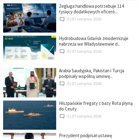
Żegluga handlowa potrzebuje 114
tysięcy dodatkowych oficeró...
0 |
07 sierpnia 2026
Hydrobudowa Gdańsk zmodernizuje
nabrzeża we Władysławowie d...
0 |
07 sierpnia 2026
Arabia Saudyjska, Pakistan i Turcja
podpisały wspólną umowę...
0 |
07 sierpnia 2026
Hiszpańskie fregaty z bazy Rota płyną
do Ceuty
0 |
07 sierpnia 2026
Prezydent podpisał ustawę