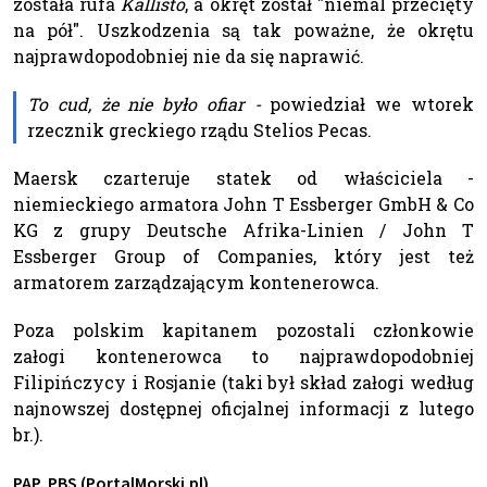
została rufa
Kallisto
, a okręt został "niemal przecięty
na pół". Uszkodzenia są tak poważne, że okrętu
najprawdopodobniej nie da się naprawić.
To cud, że nie było ofiar -
powiedział we wtorek
rzecznik greckiego rządu Stelios Pecas.
Maersk czarteruje statek od właściciela -
niemieckiego armatora John T Essberger GmbH & Co
KG z grupy Deutsche Afrika-Linien / John T
Essberger Group of Companies, który jest też
armatorem zarządzającym kontenerowca.
Poza polskim kapitanem pozostali członkowie
załogi kontenerowca to najprawdopodobniej
Filipińczycy i Rosjanie (taki był skład załogi według
najnowszej dostępnej oficjalnej informacji z lutego
br.).
PAP, PBS (PortalMorski.pl)