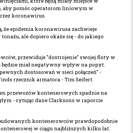
zawinięciami, które będą miały miejsce w
zne, aby pomóc operatorom liniowym w
zez koronawirus.
 że epidemia koronawirusa zachwieje
ażu, ale dopiero okaże się - do jakiego
ców, przewiduje "dostrojenie" swojej floty w
s będzie miał negatywny wpływ na popyt.
ć pewnych dostosowań w sieci połączeń" -
ds rzecznik armatora - Tim Seifert.
umen przewozów kontenerowych spadnie na
głym - cytując dane Clarksons w raporcie
 zbudowanych kontenerowców prawdopodobnie
ontenerowej w ciągu najbliższych kilku lat.