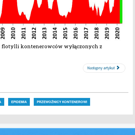
i flotylli kontenerowców wyłączonych z
Następny artykuł
A
EPIDEMIA
PRZEWOŹNICY KONTENEROWI