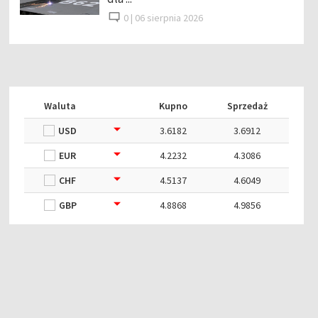
0 |
06 sierpnia 2026
Waluta
Kupno
Sprzedaż
USD
3.6182
3.6912
EUR
4.2232
4.3086
CHF
4.5137
4.6049
GBP
4.8868
4.9856