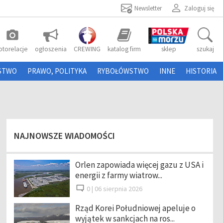
Newsletter
Zaloguj się
photo_camera
otorelacje
ogłoszenia
CREWING
katalog firm
sklep
szukaj
STWO
PRAWO, POLITYKA
RYBOŁÓWSTWO
INNE
HISTORIA
NAJNOWSZE WIADOMOŚCI
Orlen zapowiada więcej gazu z USA i
energii z farmy wiatrow...
0 |
06 sierpnia 2026
Rząd Korei Południowej apeluje o
wyjątek w sankcjach na ros...