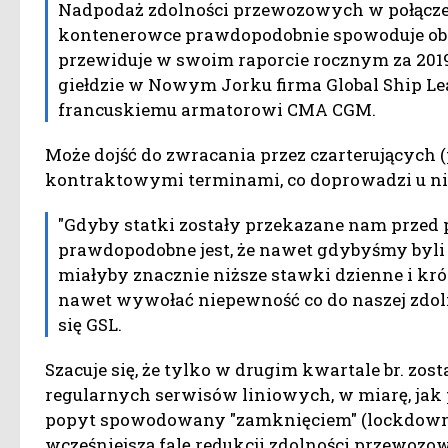
Nadpodaż zdolności przewozowych w połącze
kontenerowce prawdopodobnie spowoduje obn
przewiduje w swoim raporcie rocznym za 201
giełdzie w Nowym Jorku firma Global Ship Lea
francuskiemu armatorowi CMA CGM.
Może dojść do zwracania przez czarterujących
kontraktowymi terminami, co doprowadzi u ni
"Gdyby statki zostały przekazane nam przed
prawdopodobne jest, że nawet gdybyśmy byli 
miałyby znacznie niższe stawki dzienne i krót
nawet wywołać niepewność co do naszej zdoln
się GSL.
Szacuje się, że tylko w drugim kwartale br. zo
regularnych serwisów liniowych, w miarę, jak
popyt spowodowany "zamknięciem" (lockdown)
wcześniejszą falę redukcji zdolności przewozo