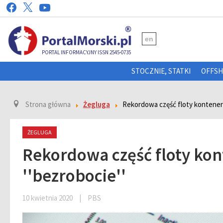
en
PORTAL INFORMACYJNY ISSN 2545-0735
STOCZNIE, STATKI
OFFS
Strona główna
Żegluga
Rekordowa część floty kontener
ŻEGLUGA
Rekordowa część floty ko
''bezrobocie''
10 kwietnia 2020
|
PBS