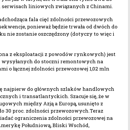
ch serwisach liniowych związanych z Chinami.
 nadchodząca fala cięć zdolności przewozowych
nsekwencje, ponieważ będzie trwała od dwóch do
u nie zostanie oszczędzony (dotyczy to więc i
zona z eksploatacji z powodów rynkowych) jest
ów wysyłanych do stoczni remontowych na
kami o łącznej zdolności przewozowej 1,02 mln
się najpierw do głównych szlaków handlowych
cznych i transatlantyckich. Szacuje się, że w
gowych między Azją a Europą, usunięto z
 30 proc. zdolności przewozowych.Teraz
adać ograniczenia zdolności przewozowej na
Amerykę Południową, Bliski Wschód,