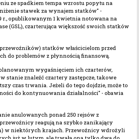
niu ze spadkiem tempa wzrostu popytu na
iżenie stawek za wynajem statków" -
9 r., opublikowanym 1 kwietnia notowana na
se (GSL), czarterująca większość swoich statków
 (przewoźników) statków właścicielom przed
ch do problemów z płynnością finansową.
 planowanym wygaśnięciem ich czarterów,
w stanie znaleźć czartery zastępcze, takowe
szy czas trwania. Jeżeli do tego dojdzie, może to
ości do kontynuowania działalności" - obawia
stanie anulowanych ponad 250 rejsów z
 przewoźnicy reagują na szybko zanikający
 w niektórych krajach. Przewoźnicy wdrożyli
wych już w lutym, ale trwała ona tylko dwa do