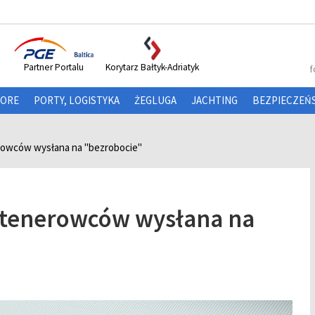
Partner Portalu
Korytarz Bałtyk-Adriatyk
f
HORE
PORTY, LOGISTYKA
ŻEGLUGA
JACHTING
BEZPIECZEŃ
owców wysłana na ''bezrobocie''
ntenerowców wysłana na