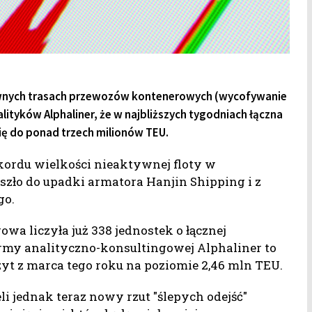
ównych trasach przewozów kontenerowych (wycofywanie
ityków Alphaliner, że w najbliższych tygodniach łączna
ię do ponad trzech milionów TEU.
kordu wielkości nieaktywnej floty w
oszło do upadki armatora Hanjin Shipping i z
go.
wa liczyła już 338 jednostek o łącznej
rmy analityczno-konsultingowej Alphaliner to
yt z marca tego roku na poziomie 2,46 mln TEU.
 jednak teraz nowy rzut "ślepych odejść"