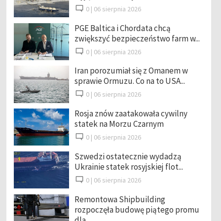
0 |
06 sierpnia 2026
PGE Baltica i Chordata chcą
zwiększyć bezpieczeństwo farm w...
0 |
06 sierpnia 2026
Iran porozumiał się z Omanem w
sprawie Ormuzu. Co na to USA...
0 |
06 sierpnia 2026
Rosja znów zaatakowała cywilny
statek na Morzu Czarnym
0 |
06 sierpnia 2026
Szwedzi ostatecznie wydadzą
Ukrainie statek rosyjskiej flot...
0 |
06 sierpnia 2026
Remontowa Shipbuilding
rozpoczęła budowę piątego promu
dla ...