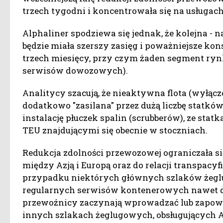
trzech tygodni i koncentrowała się na usługa
Alphaliner spodziewa się jednak, że kolejna -
będzie miała szerszy zasięg i poważniejsze ko
trzech miesięcy, przy czym żaden segment rynk
serwisów dowozowych).
Analitycy szacują, że nieaktywna flota (wyłąc
dodatkowo "zasilana" przez dużą liczbę statk
instalację płuczek spalin (scrubberów), ze stat
TEU znajdującymi się obecnie w stoczniach.
Redukcja zdolności przewozowej ograniczała 
między Azją i Europą oraz do relacji transpacyfi
przypadku niektórych głównych szlaków żeglu
regularnych serwisów kontenerowych nawet do
przewoźnicy zaczynają wprowadzać lub zapowi
innych szlakach żeglugowych, obsługujących 