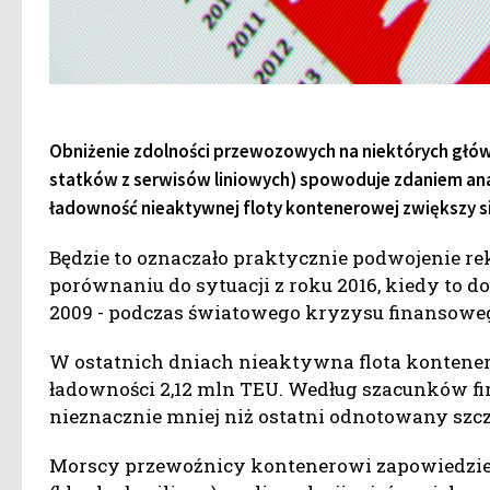
Obniżenie zdolności przewozowych na niektórych gł
statków z serwisów liniowych) spowoduje zdaniem anal
ładowność nieaktywnej floty kontenerowej zwiększy s
Będzie to oznaczało praktycznie podwojenie re
porównaniu do sytuacji z roku 2016, kiedy to d
2009 - podczas światowego kryzysu finansowe
W ostatnich dniach nieaktywna flota kontenero
ładowności 2,12 mln TEU. Według szacunków fi
nieznacznie mniej niż ostatni odnotowany szcz
Morscy przewoźnicy kontenerowi zapowiedzieli