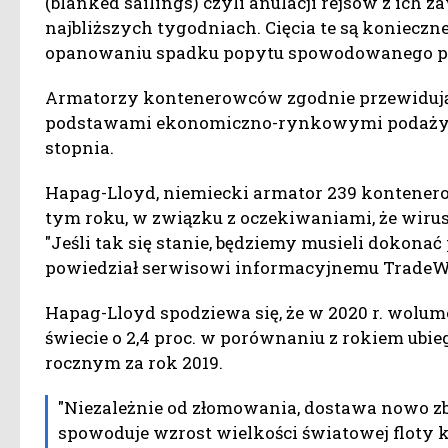
(blanked sailings) czyli anulacji rejsów z ich 
najbliższych tygodniach. Cięcia te są koniec
opanowaniu spadku popytu spowodowanego pr
Armatorzy kontenerowców zgodnie przewidują,
podstawami ekonomiczno-rynkowymi podaży ton
stopnia.
Hapag-Lloyd, niemiecki armator 239 kontenerow
tym roku, w związku z oczekiwaniami, że wiru
"Jeśli tak się stanie, będziemy musieli dokona
powiedział serwisowi informacyjnemu TradeWin
Hapag-Lloyd spodziewa się, że w 2020 r. wol
świecie o 2,4 proc. w porównaniu z rokiem ubie
rocznym za rok 2019.
"Niezależnie od złomowania, dostawa nowo
spowoduje wzrost wielkości światowej floty k