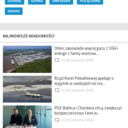
GDAŃSK
GDYNIA
UNIFEEDER
POŁĄCZENIE
SERWIS
NAJNOWSZE WIADOMOŚCI
Orlen zapowiada więcej gazu z USA i
energii z farmy wiatrow...
0 |
06 sierpnia 2026
Rząd Korei Południowej apeluje o
wyjątek w sankcjach na ros...
0 |
06 sierpnia 2026
PGE Baltica i Chordata chcą zwiększyć
bezpieczeństwo farm w...
0 |
06 sierpnia 2026