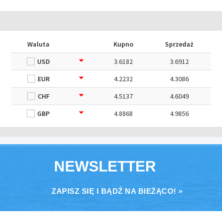
Waluta
Kupno
Sprzedaż
USD
3.6182
3.6912
EUR
4.2232
4.3086
CHF
4.5137
4.6049
GBP
4.8868
4.9856
NEWSLETTER
ZAPISZ SIĘ I BĄDŹ NA BIEŻĄCO! »