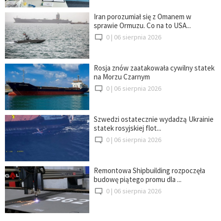
Iran porozumiał się z Omanem w
sprawie Ormuzu. Co na to USA...
0 |
06 sierpnia 2026
Rosja znów zaatakowała cywilny statek
na Morzu Czarnym
0 |
06 sierpnia 2026
Szwedzi ostatecznie wydadzą Ukrainie
statek rosyjskiej flot...
0 |
06 sierpnia 2026
Remontowa Shipbuilding rozpoczęła
budowę piątego promu dla ...
0 |
06 sierpnia 2026