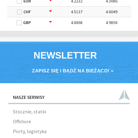
EUR
4.2232
4.3086
CHF
4.5137
4.6049
GBP
4.8868
4.9856
NEWSLETTER
ZAPISZ SIĘ I BĄDŹ NA BIEŻĄCO! »
NASZE SERWISY
Stocznie, statki
Offshore
Porty, logistyka