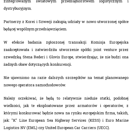
zintegrowanym światowym przedsiębiorstwem logistycznym i
dystrybucyjnym.
Partnerzy z Korei i Szwecji zakupią udziały w nowo utworzonej spółce
będącej wspólnym przedsięwzięciem.
W efekcie badania zgłoszonej transakcji Komisja Europejska
zaakceptowała i zatwierdziła utworzenie spółki joint venture przez
szwedzką Stena Rederi i Glovis Europe, stwierdzając, że nie budzi ona
żadnych obaw dotyczących konkurencji.
Nie ujawniono na razie dalszych szczegółów na temat planowanego
nowego operatora samochodowców.
Należy oczekiwać, że będą to relatywnie nieduże statki, podobnej
wielkości, jak te eksploatowane przez armatorów i operatorów, z
którymi konkurować będzie nowa na rynku europejskim firma, takich,
jak: "K" Line European Sea Highway Services (KESS) i Euro Marine
Logistics NV (EML) czy United European Car Carriers (UECC).