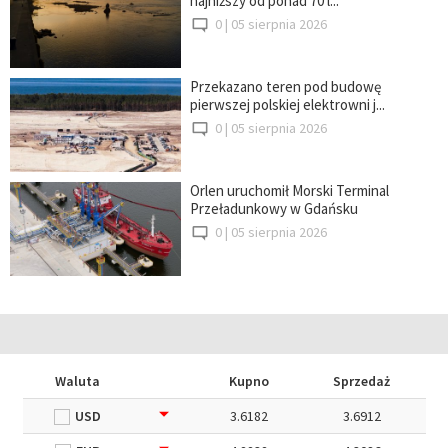
najniższy od ponad 70 l...
0 |
05 sierpnia 2026
Przekazano teren pod budowę
pierwszej polskiej elektrowni j...
0 |
05 sierpnia 2026
Orlen uruchomił Morski Terminal
Przeładunkowy w Gdańsku
0 |
05 sierpnia 2026
Waluta
Kupno
Sprzedaż
USD
3.6182
3.6912