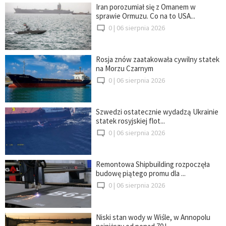
Iran porozumiał się z Omanem w
sprawie Ormuzu. Co na to USA...
0 |
06 sierpnia 2026
Rosja znów zaatakowała cywilny statek
na Morzu Czarnym
0 |
06 sierpnia 2026
Szwedzi ostatecznie wydadzą Ukrainie
statek rosyjskiej flot...
0 |
06 sierpnia 2026
Remontowa Shipbuilding rozpoczęła
budowę piątego promu dla ...
0 |
06 sierpnia 2026
Niski stan wody w Wiśle, w Annopolu