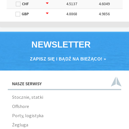
CHF
4.5137
4.6049
GBP
4.8868
4.9856
NEWSLETTER
ZAPISZ SIĘ I BĄDŹ NA BIEŻĄCO! »
NASZE SERWISY
Stocznie, statki
Offshore
Porty, logistyka
Żegluga