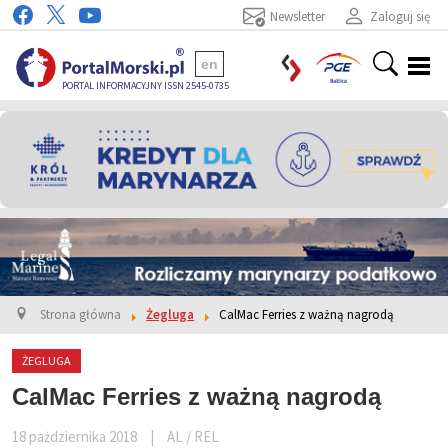
Newsletter
Zaloguj się
en
PORTAL INFORMACYJNY ISSN 2545-0735
Strona główna
Żegluga
CalMac Ferries z ważną nagrodą
ŻEGLUGA
CalMac Ferries z ważną nagrodą
18 pażdziernika 2018
|
AL / REL