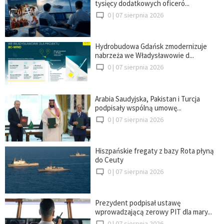
tysięcy dodatkowych oficeró...
0 |
07 sierpnia 2026
Hydrobudowa Gdańsk zmodernizuje
nabrzeża we Władysławowie d...
0 |
07 sierpnia 2026
Arabia Saudyjska, Pakistan i Turcja
podpisały wspólną umowę...
0 |
07 sierpnia 2026
Hiszpańskie fregaty z bazy Rota płyną
do Ceuty
0 |
07 sierpnia 2026
Prezydent podpisał ustawę
wprowadzającą zerowy PIT dla mary...
0 |
07 sierpnia 2026