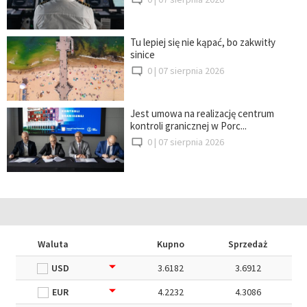
Tu lepiej się nie kąpać, bo zakwitły
sinice
0 |
07 sierpnia 2026
Jest umowa na realizację centrum
kontroli granicznej w Porc...
0 |
07 sierpnia 2026
Waluta
Kupno
Sprzedaż
USD
3.6182
3.6912
EUR
4.2232
4.3086