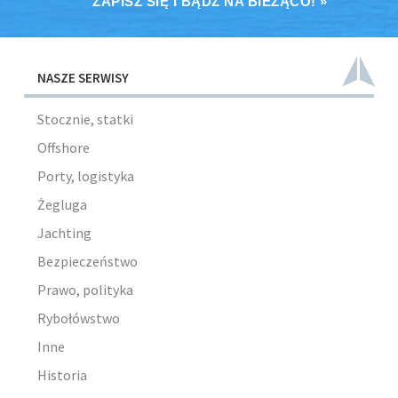
ZAPISZ SIĘ I BĄDŹ NA BIEŻĄCO! »
NASZE SERWISY
Stocznie, statki
Offshore
Porty, logistyka
Żegluga
Jachting
Bezpieczeństwo
Prawo, polityka
Rybołówstwo
Inne
Historia