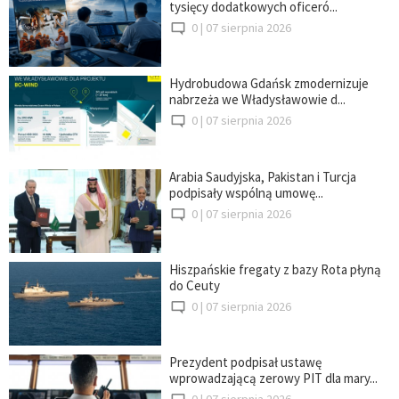
tysięcy dodatkowych oficeró...
0 |
07 sierpnia 2026
Hydrobudowa Gdańsk zmodernizuje
nabrzeża we Władysławowie d...
0 |
07 sierpnia 2026
Arabia Saudyjska, Pakistan i Turcja
podpisały wspólną umowę...
0 |
07 sierpnia 2026
Hiszpańskie fregaty z bazy Rota płyną
do Ceuty
0 |
07 sierpnia 2026
Prezydent podpisał ustawę
wprowadzającą zerowy PIT dla mary...
0 |
07 sierpnia 2026