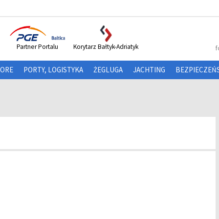
Partner Portalu
Korytarz Bałtyk-Adriatyk
f
HORE
PORTY, LOGISTYKA
ŻEGLUGA
JACHTING
BEZPIECZEŃ