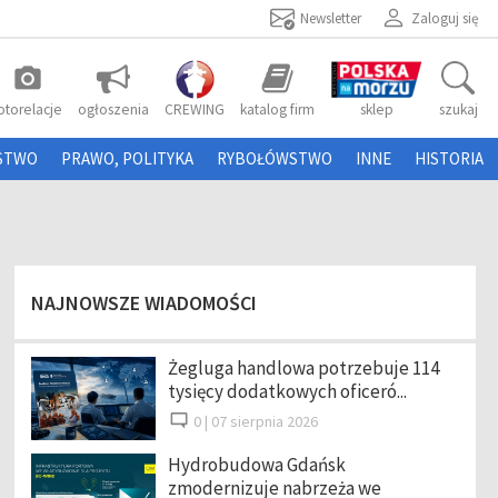
Newsletter
Zaloguj się
photo_camera
otorelacje
ogłoszenia
CREWING
katalog firm
sklep
szukaj
STWO
PRAWO, POLITYKA
RYBOŁÓWSTWO
INNE
HISTORIA
NAJNOWSZE WIADOMOŚCI
Żegluga handlowa potrzebuje 114
tysięcy dodatkowych oficeró...
0 |
07 sierpnia 2026
Hydrobudowa Gdańsk
zmodernizuje nabrzeża we