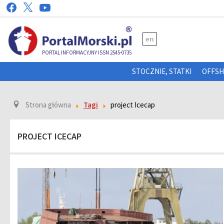
en
PORTAL INFORMACYJNY ISSN 2545-0735
STOCZNIE, STATKI
OFFS
Strona główna
Tagi
project Icecap
PROJECT ICECAP