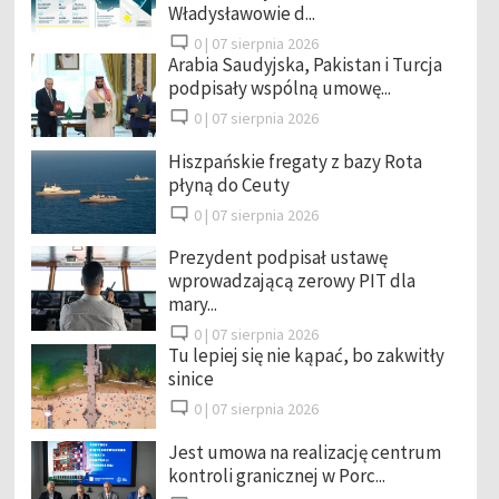
Władysławowie d...
0 |
07 sierpnia 2026
Arabia Saudyjska, Pakistan i Turcja
podpisały wspólną umowę...
0 |
07 sierpnia 2026
Hiszpańskie fregaty z bazy Rota
płyną do Ceuty
0 |
07 sierpnia 2026
Prezydent podpisał ustawę
wprowadzającą zerowy PIT dla
mary...
0 |
07 sierpnia 2026
Tu lepiej się nie kąpać, bo zakwitły
sinice
0 |
07 sierpnia 2026
Jest umowa na realizację centrum
kontroli granicznej w Porc...