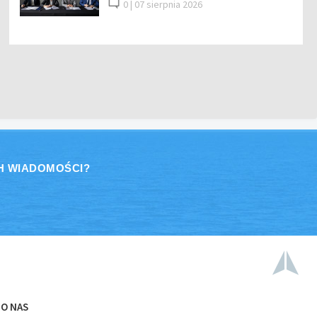
0 |
07 sierpnia 2026
H WIADOMOŚCI?
O NAS