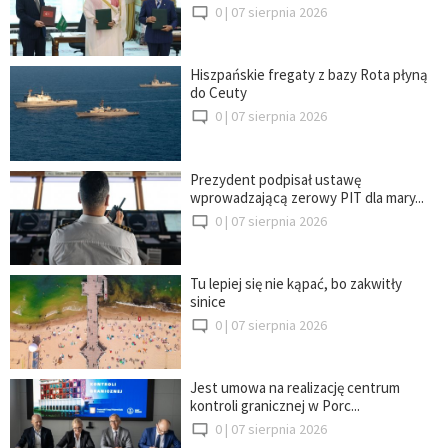
0 |
07 sierpnia 2026
Hiszpańskie fregaty z bazy Rota płyną
do Ceuty
0 |
07 sierpnia 2026
Prezydent podpisał ustawę
wprowadzającą zerowy PIT dla mary...
0 |
07 sierpnia 2026
Tu lepiej się nie kąpać, bo zakwitły
sinice
0 |
07 sierpnia 2026
Jest umowa na realizację centrum
kontroli granicznej w Porc...
0 |
07 sierpnia 2026