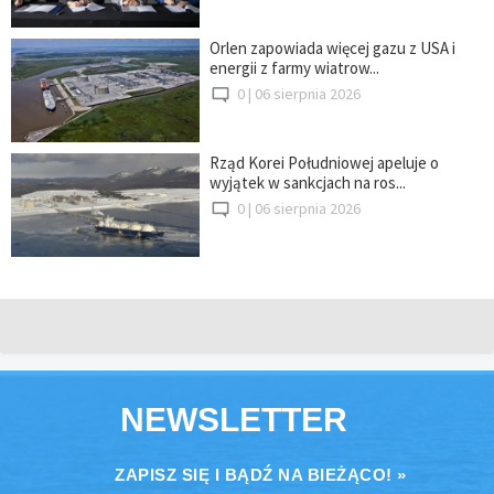
Orlen zapowiada więcej gazu z USA i
energii z farmy wiatrow...
0 |
06 sierpnia 2026
Rząd Korei Południowej apeluje o
wyjątek w sankcjach na ros...
0 |
06 sierpnia 2026
NEWSLETTER
ZAPISZ SIĘ I BĄDŹ NA BIEŻĄCO! »