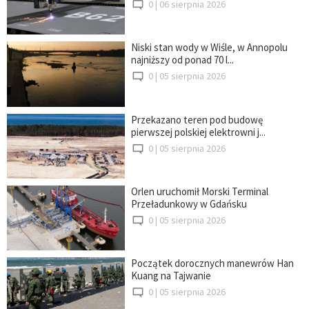
0 |
06 sierpnia 2026
Niski stan wody w Wiśle, w Annopolu
najniższy od ponad 70 l...
0 |
05 sierpnia 2026
Przekazano teren pod budowę
pierwszej polskiej elektrowni j...
0 |
05 sierpnia 2026
Orlen uruchomił Morski Terminal
Przeładunkowy w Gdańsku
0 |
05 sierpnia 2026
Początek dorocznych manewrów Han
Kuang na Tajwanie
0 |
05 sierpnia 2026