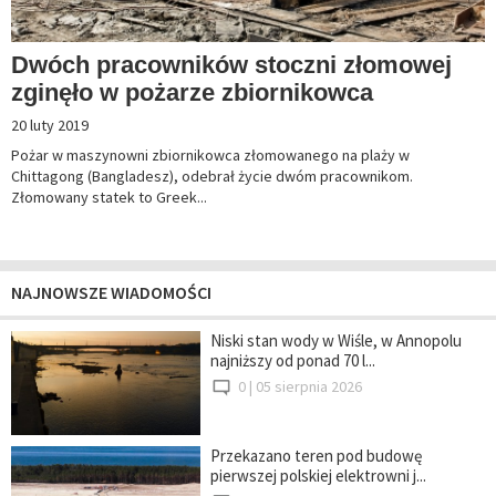
Dwóch pracowników stoczni złomowej
zginęło w pożarze zbiornikowca
20 luty 2019
Pożar w maszynowni zbiornikowca złomowanego na plaży w
Chittagong (Bangladesz), odebrał życie dwóm pracownikom.
Złomowany statek to Greek...
NAJNOWSZE WIADOMOŚCI
Niski stan wody w Wiśle, w Annopolu
najniższy od ponad 70 l...
0 |
05 sierpnia 2026
Przekazano teren pod budowę
pierwszej polskiej elektrowni j...