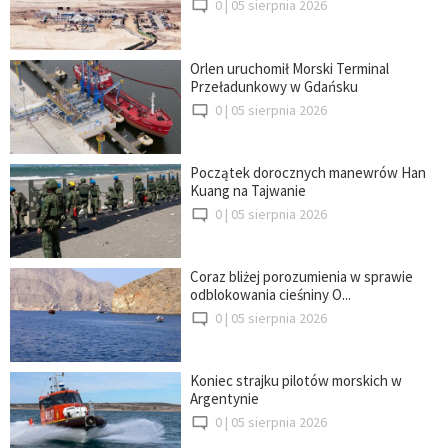
0 |
05 sierpnia 2026
Orlen uruchomił Morski Terminal
Przeładunkowy w Gdańsku
0 |
05 sierpnia 2026
Początek dorocznych manewrów Han
Kuang na Tajwanie
0 |
05 sierpnia 2026
Coraz bliżej porozumienia w sprawie
odblokowania cieśniny O...
0 |
05 sierpnia 2026
Koniec strajku pilotów morskich w
Argentynie
0 |
05 sierpnia 2026