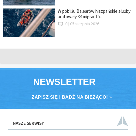
W pobliżu Balearów hiszpańskie służby
uratowały 34 migrantó...
0 |
05 sierpnia 2026
NEWSLETTER
ZAPISZ SIĘ I BĄDŹ NA BIEŻĄCO! »
NASZE SERWISY