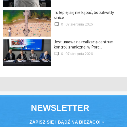
Tu lepiej się nie kąpać, bo zakwitły
sinice
0 |
07 sierpnia 2026
Jest umowa na realizację centrum
kontroli granicznej w Porc...
0 |
07 sierpnia 2026
NEWSLETTER
ZAPISZ SIĘ I BĄDŹ NA BIEŻĄCO! »