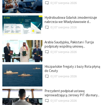
0 |
07 sierpnia 2026
Hydrobudowa Gdańsk zmodernizuje
nabrzeża we Władysławowie d...
0 |
07 sierpnia 2026
Arabia Saudyjska, Pakistan i Turcja
podpisały wspólną umowę...
0 |
07 sierpnia 2026
Hiszpańskie fregaty z bazy Rota płyną
do Ceuty
0 |
07 sierpnia 2026
Prezydent podpisał ustawę
wprowadzającą zerowy PIT dla mary...
0 |
07 sierpnia 2026