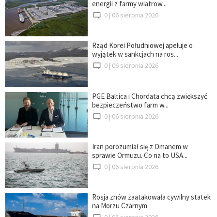
energii z farmy wiatrow...
0 |
06 sierpnia 2026
Rząd Korei Południowej apeluje o
wyjątek w sankcjach na ros...
0 |
06 sierpnia 2026
PGE Baltica i Chordata chcą zwiększyć
bezpieczeństwo farm w...
0 |
06 sierpnia 2026
Iran porozumiał się z Omanem w
sprawie Ormuzu. Co na to USA...
0 |
06 sierpnia 2026
Rosja znów zaatakowała cywilny statek
na Morzu Czarnym
0 |
06 sierpnia 2026