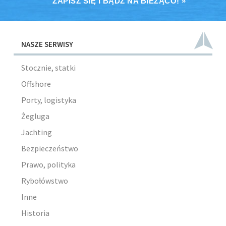
ZAPISZ SIĘ I BĄDŹ NA BIEŻĄCO! »
NASZE SERWISY
Stocznie, statki
Offshore
Porty, logistyka
Żegluga
Jachting
Bezpieczeństwo
Prawo, polityka
Rybołówstwo
Inne
Historia