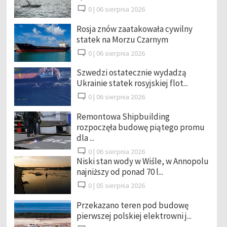
0 |
06 sierpnia 2026
Rosja znów zaatakowała cywilny
statek na Morzu Czarnym
0 |
06 sierpnia 2026
Szwedzi ostatecznie wydadzą
Ukrainie statek rosyjskiej flot...
0 |
06 sierpnia 2026
Remontowa Shipbuilding
rozpoczęła budowę piątego promu
dla ...
0 |
06 sierpnia 2026
Niski stan wody w Wiśle, w Annopolu
najniższy od ponad 70 l...
0 |
05 sierpnia 2026
Przekazano teren pod budowę
pierwszej polskiej elektrowni j...