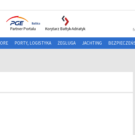
Partner Portalu
Korytarz Bałtyk-Adriatyk
f
HORE
PORTY, LOGISTYKA
ŻEGLUGA
JACHTING
BEZPIECZEŃ