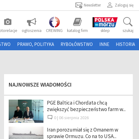
Newsletter
Zaloguj się
photo_camera
otorelacje
ogłoszenia
CREWING
katalog firm
sklep
szukaj
STWO
PRAWO, POLITYKA
RYBOŁÓWSTWO
INNE
HISTORIA
NAJNOWSZE WIADOMOŚCI
PGE Baltica i Chordata chcą
zwiększyć bezpieczeństwo farm w...
0 |
06 sierpnia 2026
Iran porozumiał się z Omanem w
sprawie Ormuzu. Co na to USA...