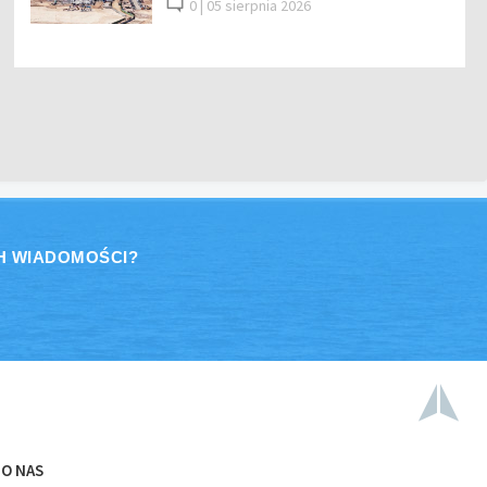
0 |
05 sierpnia 2026
H WIADOMOŚCI?
O NAS