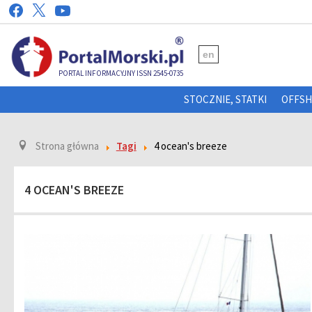
en
PORTAL INFORMACYJNY ISSN 2545-0735
STOCZNIE, STATKI
OFFS
Strona główna
Tagi
4 ocean's breeze
4 OCEAN'S BREEZE