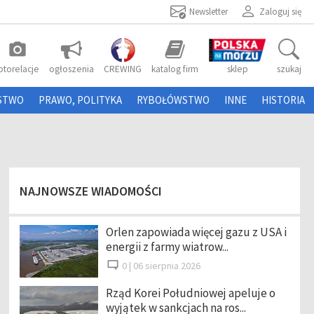
Newsletter
Zaloguj się
photo_camera
otorelacje
ogłoszenia
CREWING
katalog firm
sklep
szukaj
STWO
PRAWO, POLITYKA
RYBOŁÓWSTWO
INNE
HISTORIA
NAJNOWSZE WIADOMOŚCI
Orlen zapowiada więcej gazu z USA i
energii z farmy wiatrow...
0 |
06 sierpnia 2026
Rząd Korei Południowej apeluje o
wyjątek w sankcjach na ros...