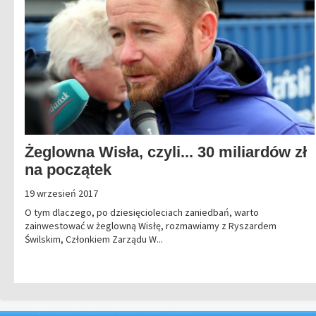
Żeglowna Wisła, czyli... 30 miliardów zł
na początek
19 wrzesień 2017
O tym dlaczego, po dziesięcioleciach zaniedbań, warto
zainwestować w żeglowną Wisłę, rozmawiamy z Ryszardem
Świlskim, Członkiem Zarządu W...