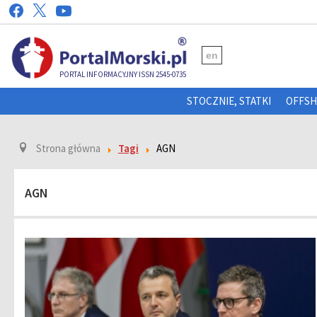
en
PORTAL INFORMACYJNY ISSN 2545-0735
STOCZNIE, STATKI
OFFS
Strona główna
Tagi
AGN
AGN