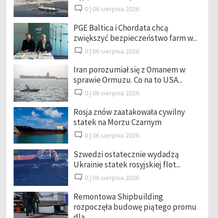
0 |
06 sierpnia 2026
PGE Baltica i Chordata chcą
zwiększyć bezpieczeństwo farm w...
0 |
06 sierpnia 2026
Iran porozumiał się z Omanem w
sprawie Ormuzu. Co na to USA...
0 |
06 sierpnia 2026
Rosja znów zaatakowała cywilny
statek na Morzu Czarnym
0 |
06 sierpnia 2026
Szwedzi ostatecznie wydadzą
Ukrainie statek rosyjskiej flot...
0 |
06 sierpnia 2026
Remontowa Shipbuilding
rozpoczęła budowę piątego promu
dla ...