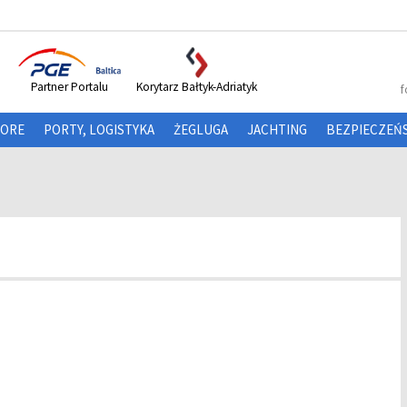
Partner Portalu
Korytarz Bałtyk-Adriatyk
f
HORE
PORTY, LOGISTYKA
ŻEGLUGA
JACHTING
BEZPIECZEŃ