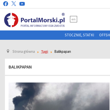
en
PORTAL INFORMACYJNY ISSN 2545-0735
STOCZNIE, STATKI
OFFS
Strona główna
Tagi
Balikpapan
BALIKPAPAN