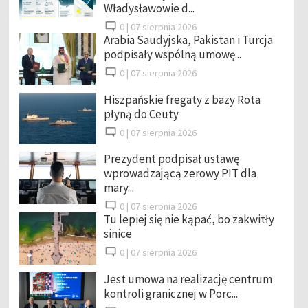
Władysławowie d...
0 |
07 sierpnia 2026
Arabia Saudyjska, Pakistan i Turcja
podpisały wspólną umowę...
0 |
07 sierpnia 2026
Hiszpańskie fregaty z bazy Rota
płyną do Ceuty
0 |
07 sierpnia 2026
Prezydent podpisał ustawę
wprowadzającą zerowy PIT dla
mary...
0 |
07 sierpnia 2026
Tu lepiej się nie kąpać, bo zakwitły
sinice
0 |
07 sierpnia 2026
Jest umowa na realizację centrum
kontroli granicznej w Porc...