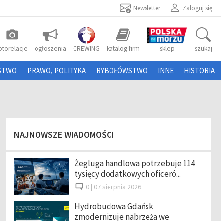
Newsletter
Zaloguj się
photo_camera
otorelacje
ogłoszenia
CREWING
katalog firm
sklep
szukaj
STWO
PRAWO, POLITYKA
RYBOŁÓWSTWO
INNE
HISTORIA
NAJNOWSZE WIADOMOŚCI
Żegluga handlowa potrzebuje 114
tysięcy dodatkowych oficeró...
0 |
07 sierpnia 2026
Hydrobudowa Gdańsk
zmodernizuje nabrzeża we