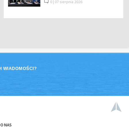
0 |
07 sierpnia 2026
H WIADOMOŚCI?
O NAS