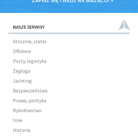
ZAPISZ SIĘ I BĄDŹ NA BIEŻĄCO! »
NASZE SERWISY
Stocznie, statki
Offshore
Porty, logistyka
Żegluga
Jachting
Bezpieczeństwo
Prawo, polityka
Rybołówstwo
Inne
Historia