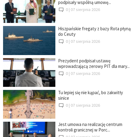
podpisały wspólną umowę...
0 |
07 sierpnia 2026
Hiszpańskie fregaty z bazy Rota płyną
do Ceuty
0 |
07 sierpnia 2026
Prezydent podpisał ustawę
wprowadzającą zerowy PIT dla mary...
0 |
07 sierpnia 2026
Tu lepiej się nie kąpać, bo zakwitły
sinice
0 |
07 sierpnia 2026
Jest umowa na realizację centrum
kontroli granicznej w Porc...
0 |
07 sierpnia 2026