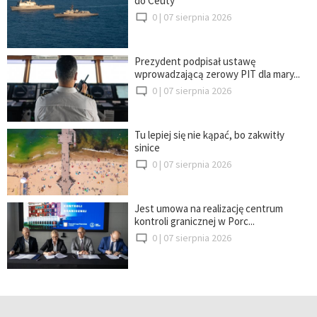
do Ceuty
0 |
07 sierpnia 2026
Prezydent podpisał ustawę
wprowadzającą zerowy PIT dla mary...
0 |
07 sierpnia 2026
Tu lepiej się nie kąpać, bo zakwitły
sinice
0 |
07 sierpnia 2026
Jest umowa na realizację centrum
kontroli granicznej w Porc...
0 |
07 sierpnia 2026