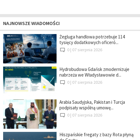
NAJNOWSZE WIADOMOŚCI
Żegluga handlowa potrzebuje 114
tysięcy dodatkowych oficeró...
0 |
07 sierpnia 2026
Hydrobudowa Gdańsk zmodernizuje
nabrzeża we Władysławowie d...
0 |
07 sierpnia 2026
Arabia Saudyjska, Pakistan i Turcja
podpisały wspólną umowę...
0 |
07 sierpnia 2026
Hiszpańskie fregaty z bazy Rota płyną