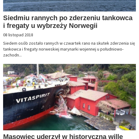
Siedmiu rannych po zderzeniu tankowca
i fregaty u wybrzeży Norwegii
08 listopad 2018
Siedem osób zostało rannych w czwartek rano na skutek zderzenia się
tankowca i fregaty norweskiej marynarki wojennej u południowo-
zachodn...
Masowiec uderzył w historyczną willę