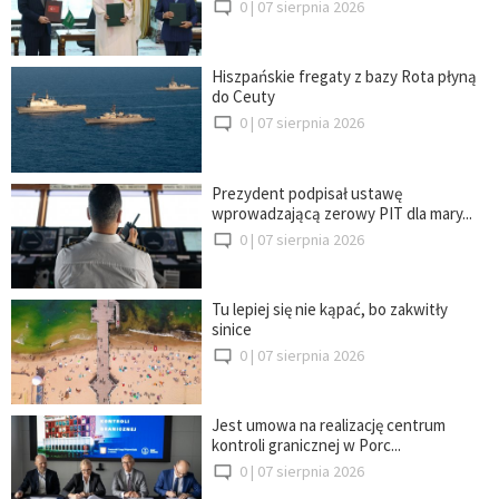
0 |
07 sierpnia 2026
Hiszpańskie fregaty z bazy Rota płyną
do Ceuty
0 |
07 sierpnia 2026
Prezydent podpisał ustawę
wprowadzającą zerowy PIT dla mary...
0 |
07 sierpnia 2026
Tu lepiej się nie kąpać, bo zakwitły
sinice
0 |
07 sierpnia 2026
Jest umowa na realizację centrum
kontroli granicznej w Porc...
0 |
07 sierpnia 2026