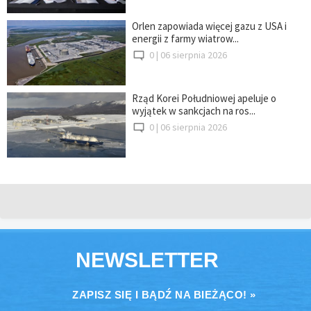
Orlen zapowiada więcej gazu z USA i
energii z farmy wiatrow...
0 |
06 sierpnia 2026
Rząd Korei Południowej apeluje o
wyjątek w sankcjach na ros...
0 |
06 sierpnia 2026
NEWSLETTER
ZAPISZ SIĘ I BĄDŹ NA BIEŻĄCO! »