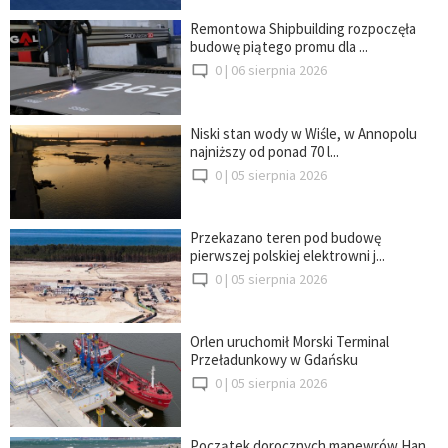
Remontowa Shipbuilding rozpoczęła
budowę piątego promu dla ...
0 |
06 sierpnia 2026
Niski stan wody w Wiśle, w Annopolu
najniższy od ponad 70 l...
0 |
05 sierpnia 2026
Przekazano teren pod budowę
pierwszej polskiej elektrowni j...
0 |
05 sierpnia 2026
Orlen uruchomił Morski Terminal
Przeładunkowy w Gdańsku
0 |
05 sierpnia 2026
Początek dorocznych manewrów Han