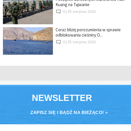
Kuang na Tajwanie
0 |
05 sierpnia 2026
Coraz bliżej porozumienia w sprawie
odblokowania cieśniny O...
0 |
05 sierpnia 2026
NEWSLETTER
ZAPISZ SIĘ I BĄDŹ NA BIEŻĄCO! »