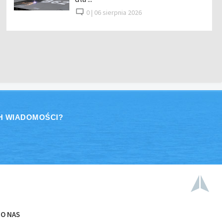
0 |
06 sierpnia 2026
H WIADOMOŚCI?
O NAS