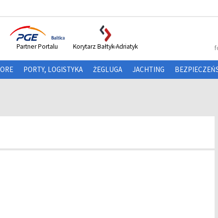
Partner Portalu
Korytarz Bałtyk-Adriatyk
f
HORE
PORTY, LOGISTYKA
ŻEGLUGA
JACHTING
BEZPIECZEŃ