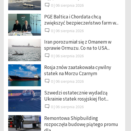
0 |
06 sierpnia 2026
PGE Baltica i Chordata chcą
zwiększyć bezpieczeństwo farm w...
0 |
06 sierpnia 2026
Iran porozumiał się z Omanem w
sprawie Ormuzu. Co na to USA...
0 |
06 sierpnia 2026
Rosja znów zaatakowała cywilny
statek na Morzu Czarnym
0 |
06 sierpnia 2026
Szwedzi ostatecznie wydadzą
Ukrainie statek rosyjskiej flot...
0 |
06 sierpnia 2026
Remontowa Shipbuilding
rozpoczęła budowę piątego promu
dla ...