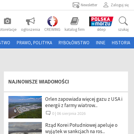
Newsletter
Zaloguj się
photo_camera
otorelacje
ogłoszenia
CREWING
katalog firm
sklep
szukaj
STWO
PRAWO, POLITYKA
RYBOŁÓWSTWO
INNE
HISTORIA
NAJNOWSZE WIADOMOŚCI
Orlen zapowiada więcej gazu z USA i
energii z farmy wiatrow...
0 |
06 sierpnia 2026
Rząd Korei Południowej apeluje o
wyjątek w sankcjach na ros...