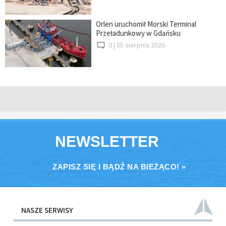
Orlen uruchomił Morski Terminal
Przeładunkowy w Gdańsku
0 |
05 sierpnia 2026
NEWSLETTER
ZAPISZ SIĘ I BĄDŹ NA BIEŻĄCO! »
NASZE SERWISY