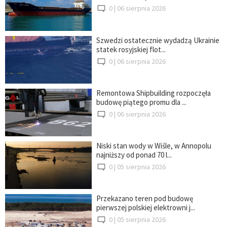
0 |
06 sierpnia 2026
Szwedzi ostatecznie wydadzą Ukrainie
statek rosyjskiej flot...
0 |
06 sierpnia 2026
Remontowa Shipbuilding rozpoczęła
budowę piątego promu dla ...
0 |
06 sierpnia 2026
Niski stan wody w Wiśle, w Annopolu
najniższy od ponad 70 l...
0 |
05 sierpnia 2026
Przekazano teren pod budowę
pierwszej polskiej elektrowni j...
0 |
05 sierpnia 2026