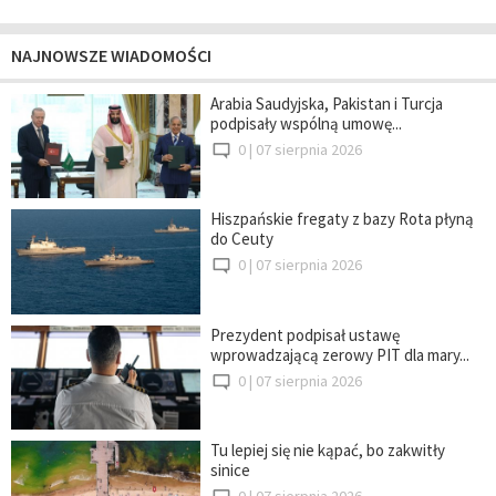
NAJNOWSZE WIADOMOŚCI
Arabia Saudyjska, Pakistan i Turcja
podpisały wspólną umowę...
0 |
07 sierpnia 2026
Hiszpańskie fregaty z bazy Rota płyną
do Ceuty
0 |
07 sierpnia 2026
Prezydent podpisał ustawę
wprowadzającą zerowy PIT dla mary...
0 |
07 sierpnia 2026
Tu lepiej się nie kąpać, bo zakwitły
sinice
0 |
07 sierpnia 2026