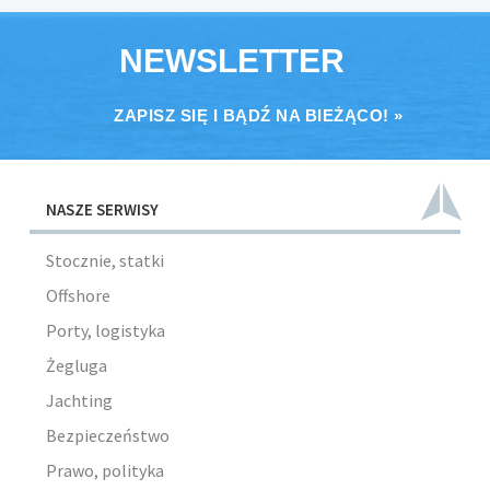
NEWSLETTER
ZAPISZ SIĘ I BĄDŹ NA BIEŻĄCO! »
NASZE SERWISY
Stocznie, statki
Offshore
Porty, logistyka
Żegluga
Jachting
Bezpieczeństwo
Prawo, polityka