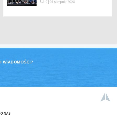
0 |
07 sierpnia 2026
H WIADOMOŚCI?
O NAS