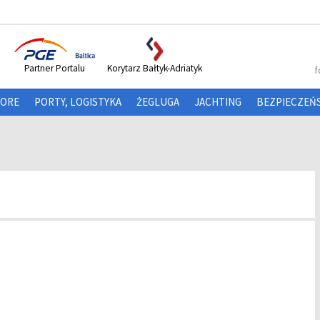
Partner Portalu
Korytarz Bałtyk-Adriatyk
f
HORE
PORTY, LOGISTYKA
ŻEGLUGA
JACHTING
BEZPIECZEŃ