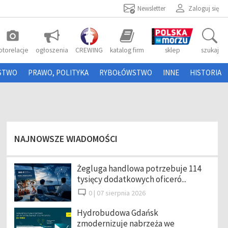
Newsletter
Zaloguj się
photo_camera
otorelacje
ogłoszenia
CREWING
katalog firm
sklep
szukaj
STWO
PRAWO, POLITYKA
RYBOŁÓWSTWO
INNE
HISTORIA
NAJNOWSZE WIADOMOŚCI
Żegluga handlowa potrzebuje 114
tysięcy dodatkowych oficeró...
0 |
07 sierpnia 2026
Hydrobudowa Gdańsk
zmodernizuje nabrzeża we