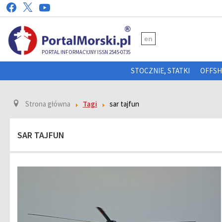
en
PORTAL INFORMACYJNY ISSN 2545-0735
STOCZNIE, STATKI
OFFS
Strona główna
Tagi
sar tajfun
SAR TAJFUN