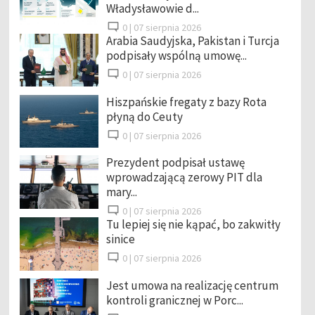
Władysławowie d...
0 |
07 sierpnia 2026
Arabia Saudyjska, Pakistan i Turcja
podpisały wspólną umowę...
0 |
07 sierpnia 2026
Hiszpańskie fregaty z bazy Rota
płyną do Ceuty
0 |
07 sierpnia 2026
Prezydent podpisał ustawę
wprowadzającą zerowy PIT dla
mary...
0 |
07 sierpnia 2026
Tu lepiej się nie kąpać, bo zakwitły
sinice
0 |
07 sierpnia 2026
Jest umowa na realizację centrum
kontroli granicznej w Porc...